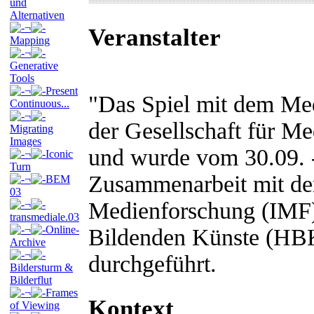
und
Alternativen
¬
Veranstalter
Mapping
¬
Generative
Tools
¬
Present
"Das Spiel mit dem Me
Continuous...
¬
der Gesellschaft für 
Migrating
Images
und wurde vom 30.09. 
¬
Iconic
Turn
Zusammenarbeit mit dem
¬
BEM
03
Medienforschung (IMF)
¬
transmediale.03
¬
Online-
Bildenden Künste (HB
Archive
¬
durchgeführt.
Bildersturm &
Bilderflut
¬
Frames
Kontext
of Viewing