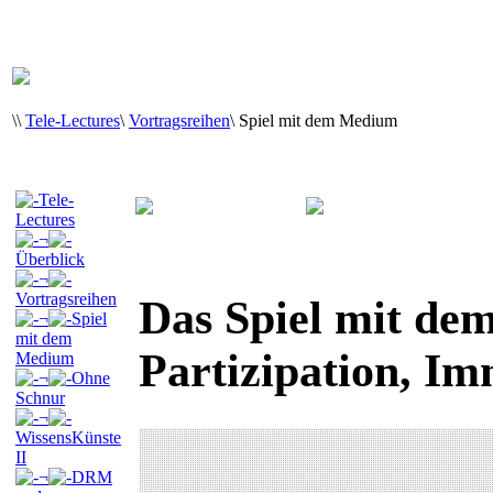
\
\
Tele-Lectures
\
Vortragsreihen
\
Spiel mit dem Medium
Tele-
Lectures
¬
Überblick
¬
Vortragsreihen
Das Spiel mit de
¬
Spiel
mit dem
Partizipation, Im
Medium
¬
Ohne
Schnur
¬
WissensKünste
II
¬
DRM