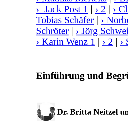
› Jack Post 1
|
› 2
|
› C
Tobias Schäfer
|
› Norb
Schröter
|
› Jörg Schwei
› Karin Wenz 1
|
› 2
|
›
Einführung und Beg
Dr. Britta Neitzel u