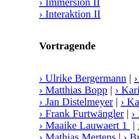
› Immersion II
› Interaktion II
Vortragende
› Ulrike Bergermann
|
›
› Matthias Bopp
|
› Kar
› Jan Distelmeyer
|
› Ka
› Frank Furtwängler
|
›
› Maaike Lauwaert 1
|
› Mathias Mertens
|
› B