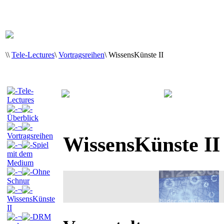
\
\
Tele-Lectures
\
Vortragsreihen
\
WissensKünste II
Tele-
Lectures
¬
Überblick
¬
Vortragsreihen
WissensKünste II -
¬
Spiel
mit dem
Medium
¬
Ohne
Schnur
¬
WissensKünste
II
¬
DRM