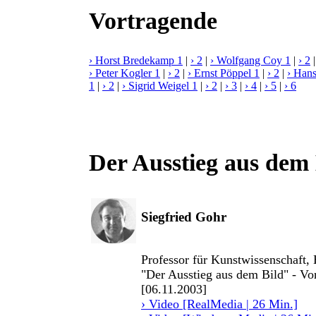
Vortragende
› Horst Bredekamp 1
|
› 2
|
› Wolfgang Coy 1
|
› 2
› Peter Kogler 1
|
› 2
|
› Ernst Pöppel 1
|
› 2
|
› Hans
1
|
› 2
|
› Sigrid Weigel 1
|
› 2
|
› 3
|
› 4
|
› 5
|
› 6
Der Ausstieg aus dem 
Siegfried Gohr
Professor für Kunstwissenschaft,
"Der Ausstieg aus dem Bild" - Vor
[06.11.2003]
› Video [RealMedia | 26 Min.]