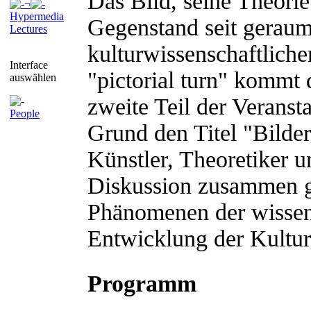
Das Bild, seine Theori
¬
Hypermedia
Gegenstand seit geraume
Lectures
kulturwissenschaftliche
Interface
"pictorial turn" kommt
auswählen
zweite Teil der Veranst
People
Grund den Titel "Bilde
Künstler, Theoretiker 
Diskussion zusammen ge
Phänomenen der wissens
Entwicklung der Kultur
Programm