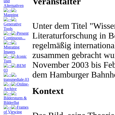
Veranstalter
und
Alternativen
¬
Mapping
¬
Unter dem Titel "Wisse
Generative
Tools
Literaturforschung in Be
¬
Present
Continuous...
¬
regelmäßig internationa
Migrating
Images
zusammen gebracht wur
¬
Iconic
Turn
November 2003 bis Feb
¬
BEM
03
dem Hamburger Bahnhof 
¬
transmediale.03
¬
Online-
Kontext
Archive
¬
Bildersturm &
Bilderflut
¬
Frames
of Viewing