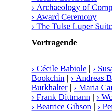
› Archaeology of Comp
› Award Ceremony
› The Tulse Luper Suit
Vortragende
› Cécile Babiole
|
› Sus
Bookchin
|
› Andreas 
Burkhalter
|
› Maria Ca
› Frank Dittmann
|
› Wo
› Beatrice Gibson
|
› P