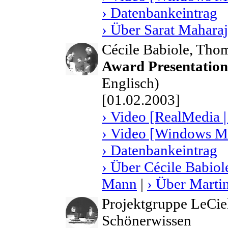
› Datenbankeintrag
› Über Sarat Maharaj
Cécile Babiole, Tho
Award Presentations
Englisch)
[01.02.2003]
› Video [RealMedia |
› Video [Windows Me
› Datenbankeintrag
› Über Cécile Babiol
Mann
|
› Über Marti
Projektgruppe LeCie
Schönerwissen