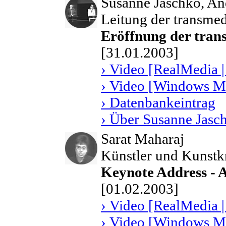
Susanne Jaschko, A
Leitung der transmed
Eröffnung der tran
[31.01.2003]
› Video [RealMedia |
› Video [Windows Me
› Datenbankeintrag
› Über Susanne Jasc
Sarat Maharaj
Künstler und Kunstk
Keynote Address - A
[01.02.2003]
› Video [RealMedia |
› Video [Windows Me