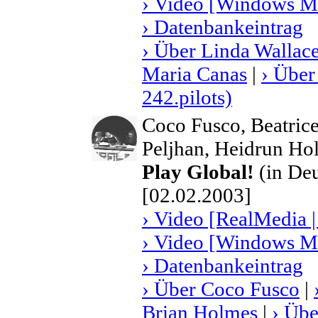
› Video [Windows Me
› Datenbankeintrag
› Über Linda Wallac
Maria Canas
|
› Über
242.pilots)
Coco Fusco, Beatric
Peljhan, Heidrun Ho
Play Global!
(in Deu
[02.02.2003]
› Video [RealMedia |
› Video [Windows Me
› Datenbankeintrag
› Über Coco Fusco
|
Brian Holmes
|
› Übe