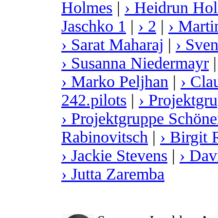
Holmes
|
› Heidrun Hol
Jaschko 1
|
› 2
|
› Mart
› Sarat Maharaj
|
› Sve
› Susanna Niedermayr
› Marko Peljhan
|
› Cla
242.pilots
|
› Projektgr
› Projektgruppe Schöne
Rabinovitsch
|
› Birgit
› Jackie Stevens
|
› Dav
› Jutta Zaremba