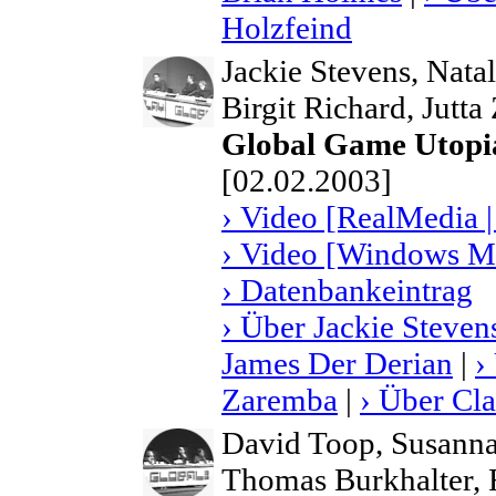
Holzfeind
Jackie Stevens, Nata
Birgit Richard, Jutt
Global Game Utopi
[02.02.2003]
› Video [RealMedia |
› Video [Windows Me
› Datenbankeintrag
› Über Jackie Steven
James Der Derian
|
›
Zaremba
|
› Über Cla
David Toop, Susann
Thomas Burkhalter, F