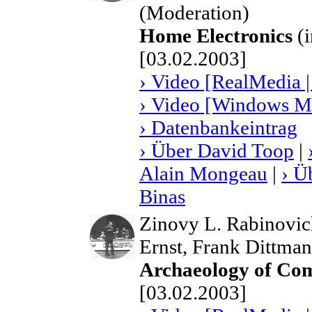
(Moderation)
Home Electronics
(i
[03.02.2003]
› Video [RealMedia |
› Video [Windows Me
› Datenbankeintrag
› Über David Toop
|
Alain Mongeau
|
› Ü
Binas
Zinovy L. Rabinovic
Ernst, Frank Dittma
Archaeology of Com
[03.02.2003]