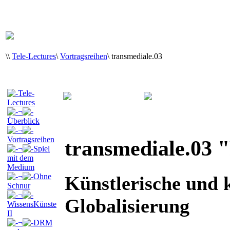
\
\
Tele-Lectures
\
Vortragsreihen
\
transmediale.03
Tele-
Lectures
¬
Überblick
¬
Vortragsreihen
transmediale.03 
¬
Spiel
mit dem
Medium
¬
Ohne
Künstlerische und k
Schnur
¬
Globalisierung
WissensKünste
II
¬
DRM