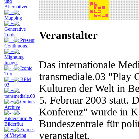
und
Alternativen
¬
Mapping
¬
Generative
Veranstalter
Tools
¬
Present
Continuous...
¬
Migrating
Das internationale Medi
Images
¬
Iconic
transmediale.03 "Play 
Turn
¬
BEM
03
Kulturen der Welt in Be
¬
transmediale.03
5. Februar 2003 statt. 
¬
Online-
Archive
Konferenz" wurde in Ko
¬
Bildersturm &
Bundeszentrale für pol
Bilderflut
¬
Frames
veranstaltet.
of Viewing