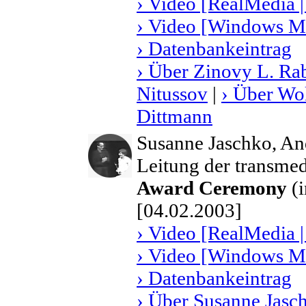
› Video [RealMedia |
› Video [Windows Me
› Datenbankeintrag
› Über Zinovy L. Ra
Nitussov
|
› Über Wo
Dittmann
Susanne Jaschko, A
Leitung der transmed
Award Ceremony
(i
[04.02.2003]
› Video [RealMedia |
› Video [Windows Me
› Datenbankeintrag
› Über Susanne Jasc