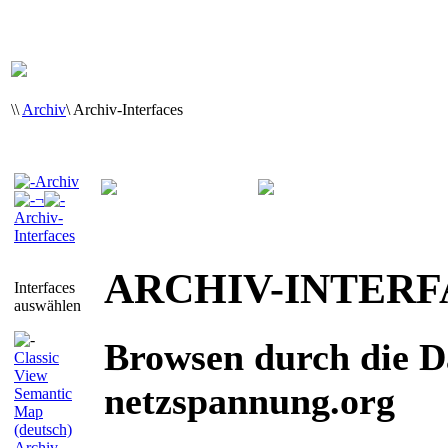
\
\
Archiv
\
Archiv-Interfaces
Archiv
¬
Archiv-
Interfaces
ARCHIV-INTERF
Interfaces
auswählen
Browsen durch die 
Classic
View
netzspannung.org
Semantic
Map
(deutsch)
Archiv-