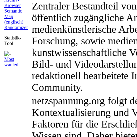
Zentraler Bestandteil von
Browser
Semantic
öffentlich zugängliche Ar
Map
(englisch)
medienkünstlerische Arbei
Randomizer
Statistik-
Forschung, sowie medien
Tool
kunstwissenschaftliche V
Most
Bild- und Videodarstellu
wanted
redaktionell bearbeitete 
Community.
netzspannung.org folgt d
Kontextualisierung und V
Faktoren für die Erschl
Wissen sind. Daher biete