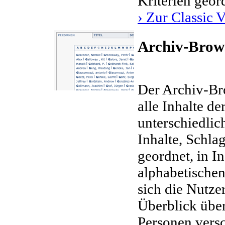
Kriterien geor
› Zur Classic 
Archiv-Brow
Der Archiv-Bro
alle Inhalte d
unterschiedlic
Inhalte, Schla
geordnet, in I
alphabetischen
sich die Nutze
Überblick über
Personen versc