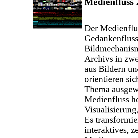
Medienfluss 
Der Medienflus
Gedankenflusse
Bildmechanismu
Archivs in zwe
aus Bildern un
orientieren sic
Thema ausgewä
Medienfluss he
Visualisierun
Es transformie
interaktives, z