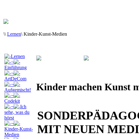
\
\
Lernen
\
Kinder-Kunst-Medien
Lernen
¬
Einführung
¬
ArtDeCom
Kinder machen Kunst m
¬
Aufgemischt!
¬
Codekit
¬
Ich
SONDERPÄDAGO
sehe, was du
hörst
¬
MIT NEUEN MEDI
Kinder-Kunst-
Medien