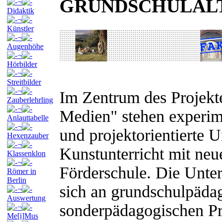
GRUNDSCHULAL
¬
Didaktik
¬
Künstler
¬
Augenhöhe
¬
Hörbilder
¬
Streitbilder
¬
Im Zentrum des Projekt
Zauberlehrling
¬
Medien" stehen experime
Anlauttabelle
¬
und projektorientierte U
Hexenzauber
¬
Kunstunterricht mit ne
Klassenklon
¬
Förderschule. Die Unter
Römer in
Berlin
sich an grundschulpäda
¬
Auswertung
sonderpädagogischen Pri
¬
Me[i]Mus