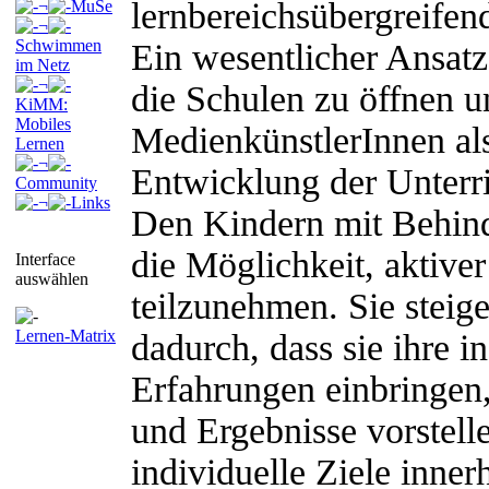
lernbereichsübergreifend
¬
MuSe
¬
Schwimmen
Ein wesentlicher Ansatz 
im Netz
¬
die Schulen zu öffnen u
KiMM:
Mobiles
MedienkünstlerInnen als
Lernen
¬
Entwicklung der Unterr
Community
¬
Links
Den Kindern mit Behind
die Möglichkeit, aktive
Interface
auswählen
teilzunehmen. Sie steig
Lernen-Matrix
dadurch, dass sie ihre i
Erfahrungen einbringen,
und Ergebnisse vorstell
individuelle Ziele inner