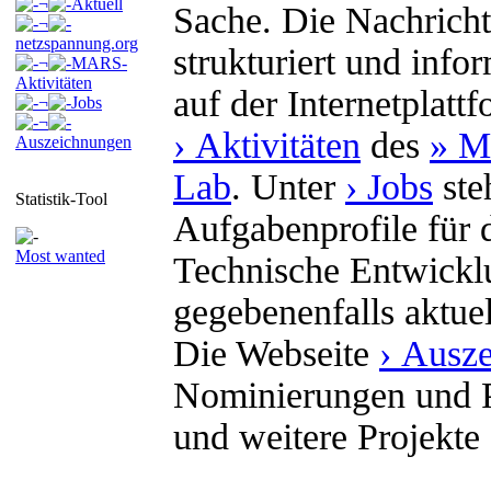
¬
Aktuell
Sache. Die Nachricht
¬
netzspannung.org
strukturiert und info
¬
MARS-
Aktivitäten
auf der Internetplatt
¬
Jobs
¬
› Aktivitäten
des
» M
Auszeichnungen
Lab
. Unter
› Jobs
ste
Statistik-Tool
Aufgabenprofile für 
Most wanted
Technische Entwickl
gegebenenfalls aktue
Die Webseite
› Ausz
Nominierungen und P
und weitere Projekt