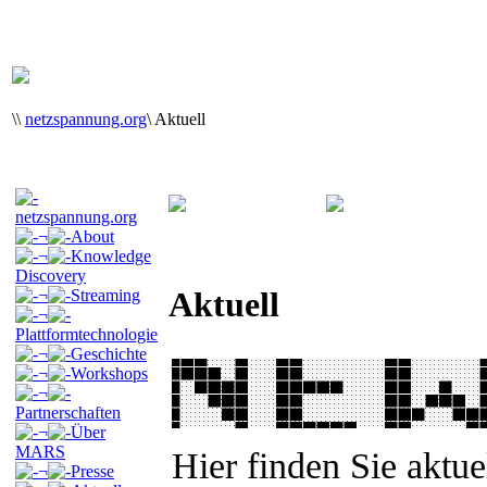
\
\
netzspannung.org
\
Aktuell
netzspannung.org
¬
About
¬
Knowledge
Discovery
Aktuell
¬
Streaming
¬
Plattformtechnologie
¬
Geschichte
¬
Workshops
¬
Partnerschaften
¬
Über
MARS
Hier finden Sie aktue
¬
Presse