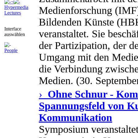
¬
Hypermedia
Medienforschung (IMF)
Lectures
Bildenden Künste (HB
Interface
veranstaltet. Sie beschä
auswählen
der Partizipation, der
People
Umgang mit den Medien
die Verbindung zwische
Medien. (30. September
›
Ohne Schnur - Kom
Spannungsfeld von Ku
Kommunikation
Symposium veranstalte