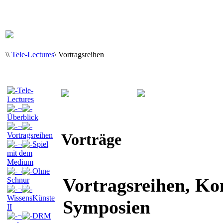
\
\
Tele-Lectures
\
Vortragsreihen
Tele-
Lectures
¬
Überblick
¬
Vorträge
Vortragsreihen
¬
Spiel
mit dem
Medium
¬
Ohne
Vortragsreihen, Ko
Schnur
¬
WissensKünste
Symposien
II
¬
DRM