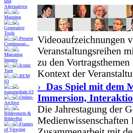
und
Alternativen
¬
Mapping
¬
Generative
Tools
Videoaufzeichnungen v
¬
Present
Continuous...
Veranstaltungsreihen m
¬
Migrating
zu den Vortragsthemen
Images
¬
Iconic
Turn
Kontext der Veranstalt
¬
BEM
03
›
Das Spiel mit dem M
¬
transmediale.03
Immersion, Interakti
¬
Online-
Archive
Die Jahrestagung der Ge
¬
Bildersturm &
Medienwissenschaften
Bilderflut
¬
Frames
Zusammenarbeit mit dem
of Viewing