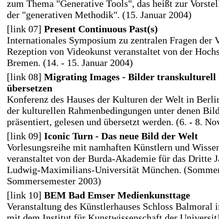
zum Thema "Generative Tools", das heißt zur Vorste
der "generativen Methodik". (15. Januar 2004)
[link 07]
Present Continuous Past(s)
Internationales Symposium zu zentralen Fragen der 
Rezeption von Videokunst veranstaltet von der Hoch
Bremen. (14. - 15. Januar 2004)
[link 08]
Migrating Images - Bilder transkulturell
übersetzen
Konferenz des Hauses der Kulturen der Welt in Berl
der kulturellen Rahmenbedingungen unter denen Bilde
präsentiert, gelesen und übersetzt werden. (6. - 8. 
[link 09]
Iconic Turn - Das neue Bild der Welt
Vorlesungsreihe mit namhaften Künstlern und Wissen
veranstaltet von der Burda-Akademie für das Dritte J
Ludwig-Maximilians-Universität München. (Sommer
Sommersemester 2003)
[link 10]
BEM Bad Emser Medienkunsttage
Veranstaltung des Künstlerhauses Schloss Balmoral
mit dem Institut für Kunstwissenschaft der Universi