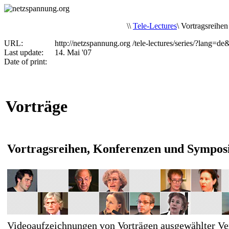
\
\
Tele-Lectures
\
Vortragsreihen
URL:
http://netzspannung.org
/tele-lectures/series/?lang=d
Last update:
14. Mai '07
Date of print:
Vorträge
Vortragsreihen, Konferenzen und Sympos
Videoaufzeichnungen von Vorträgen ausgewählter Ve