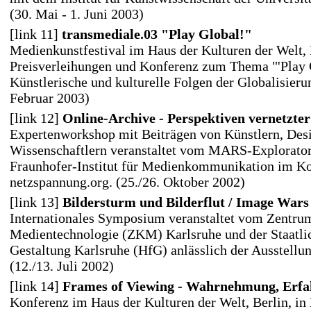
(30. Mai - 1. Juni 2003)
[link 11]
transmediale.03 "Play Global!"
Medienkunstfestival im Haus der Kulturen der Welt, 
Preisverleihungen und Konferenz zum Thema "'Play G
Künstlerische und kulturelle Folgen der Globalisierun
Februar 2003)
[link 12]
Online-Archive - Perspektiven vernetzt
Expertenworkshop mit Beiträgen von Künstlern, Des
Wissenschaftlern veranstaltet vom MARS-Explorato
Fraunhofer-Institut für Medienkommunikation im Ko
netzspannung.org. (25./26. Oktober 2002)
[link 13]
Bildersturm und Bilderflut / Image Wars
Internationales Symposium veranstaltet vom Zentru
Medientechnologie (ZKM) Karlsruhe und der Staatli
Gestaltung Karlsruhe (HfG) anlässlich der Ausstellun
(12./13. Juli 2002)
[link 14]
Frames of Viewing - Wahrnehmung, Erfah
Konferenz im Haus der Kulturen der Welt, Berlin, in