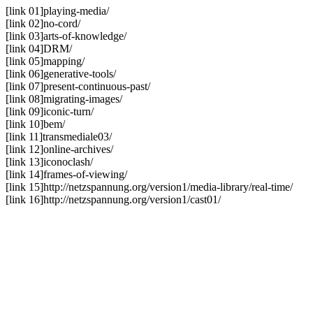
[link 01]
playing-media/
[link 02]
no-cord/
[link 03]
arts-of-knowledge/
[link 04]
DRM/
[link 05]
mapping/
[link 06]
generative-tools/
[link 07]
present-continuous-past/
[link 08]
migrating-images/
[link 09]
iconic-turn/
[link 10]
bem/
[link 11]
transmediale03/
[link 12]
online-archives/
[link 13]
iconoclash/
[link 14]
frames-of-viewing/
[link 15]
http://netzspannung.org/version1/media-library/real-time/
[link 16]
http://netzspannung.org/version1/cast01/