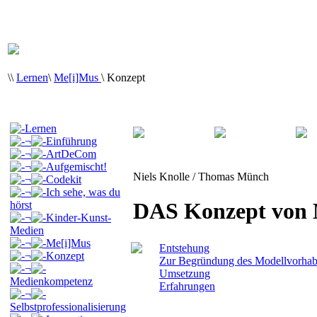
\
\
Lernen
\
Me[i]Mus
\
Konzept
Lernen
¬
Einführung
¬
ArtDeCom
¬
Aufgemischt!
Niels Knolle / Thomas Münch
¬
Codekit
¬
Ich sehe, was du
DAS Konzept von
hörst
¬
Kinder-Kunst-
Medien
¬
Me[i]Mus
Entstehung
¬
Konzept
Zur Begründung des Modellvorha
¬
Umsetzung
Medienkompetenz
Erfahrungen
¬
Selbstprofessionalisierung