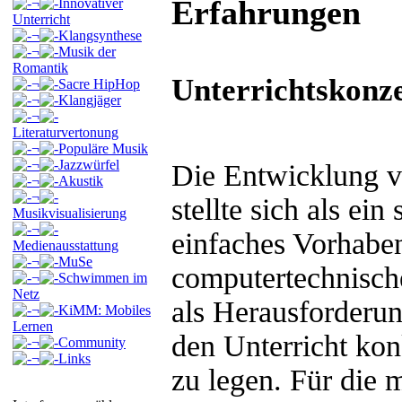
Erfahrungen
¬
Innovativer
Unterricht
¬
Klangsynthese
¬
Musik der
Romantik
Unterrichtskonz
¬
Sacre HipHop
¬
Klangjäger
¬
Literaturvertonung
¬
Populäre Musik
¬
Jazzwürfel
Die Entwicklung v
¬
Akustik
¬
stellte sich als ei
Musikvisualisierung
¬
einfaches Vorhabe
Medienausstattung
¬
MuSe
computertechnisch
¬
Schwimmen im
Netz
als Herausforderu
¬
KiMM: Mobiles
Lernen
den Unterricht kon
¬
Community
¬
Links
zu legen. Für die 