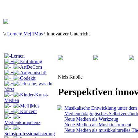
\
\
Lernen
\
Me[i]Mus
\
Innovativer Unterricht
Lernen
¬
Einführung
¬
ArtDeCom
¬
Aufgemischt!
Niels Knolle
¬
Codekit
¬
Ich sehe, was du
Perspektiven innov
hörst
¬
Kinder-Kunst-
Medien
¬
Me[i]Mus
Musikalische Entwicklung unter dem
¬
Konzept
Medienpädagogisches Selbstverständn
¬
Neue Medien als Werkzeug
Medienkompetenz
Neue Medien als Musikinstrument
¬
Neue Medien als musikkulturelles T
Selbstprofessionalisierung