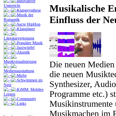
¬
Innovativer
Musikalische E
Unterricht
¬
Klangsynthese
¬
Musik der
Einfluss der N
Romantik
¬
Sacre HipHop
¬
Klangjäger
¬
Literaturvertonung
¬
Populäre Musik
¬
Jazzwürfel
¬
Akustik
¬
Musikvisualisierung
Die neuen Medien 
¬
Medienausstattung
die neuen Musikte
¬
MuSe
¬
Schwimmen im
Synthesizer, Audio
Netz
¬
KiMM: Mobiles
Programme etc.) st
Lernen
¬
Community
Musikinstrumente 
¬
Links
Musikmachen im Fr