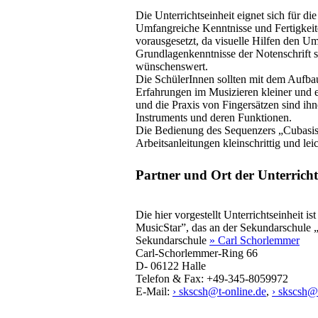
Die Unterrichtseinheit eignet sich für d
Umfangreiche Kenntnisse und Fertigkeite
vorausgesetzt, da visuelle Hilfen den Um
Grundlagenkenntnisse der Notenschrift s
wünschenswert.
Die SchülerInnen sollten mit dem Aufbau 
Erfahrungen im Musizieren kleiner und 
und die Praxis von Fingersätzen sind ih
Instruments und deren Funktionen.
Die Bedienung des Sequenzers „Cubasis 
Arbeitsanleitungen kleinschrittig und leic
Partner und Ort der Unterricht
Die hier vorgestellt Unterrichtseinheit i
MusicStar”, das an der Sekundarschule 
Sekundarschule
» Carl Schorlemmer
Carl-Schorlemmer-Ring 66
D- 06122 Halle
Telefon & Fax: +49-345-8059972
E-Mail:
› skscsh@t-online.de
,
› skscsh@