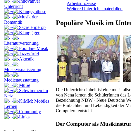
¬
Innovativer
Arbeitsprozesse
Unterricht
Weitere Unterrichtsmaterialien
¬
Klangsynthese
¬
Musik der
Populäre Musik im Unter
Romantik
¬
Sacre HipHop
¬
Klangjäger
¬
Literaturvertonung
¬
Populäre Musik
¬
Jazzwürfel
¬
Akustik
¬
Musikvisualisierung
¬
Medienausstattung
¬
MuSe
Die Unterrichtseinheit ist eine musikali
¬
Schwimmen im
von Nena lernen die SchülerInnen das L
Netz
Bezeichnung NDW - Neue Deutsche Welle 
¬
KiMM: Mobiles
die Einfachheit und Lebendigkeit der Mu
Lernen
Computern entsteht.
¬
Community
¬
Links
Der Computer als Musikinstru