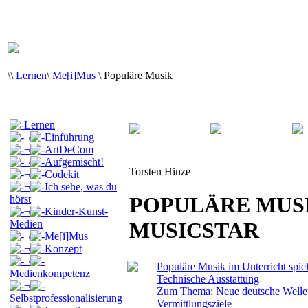
\
\
Lernen
\
Me[i]Mus
\
Populäre Musik
Lernen
¬
Einführung
¬
ArtDeCom
¬
Aufgemischt!
Torsten Hinze
¬
Codekit
¬
Ich sehe, was du
POPULÄRE MUS
hörst
¬
Kinder-Kunst-
Medien
MUSICSTAR
¬
Me[i]Mus
¬
Konzept
¬
Populäre Musik im Unterricht spie
Medienkompetenz
Technische Ausstattung
¬
Zum Thema: Neue deutsche Welle
Selbstprofessionalisierung
Vermittlungsziele