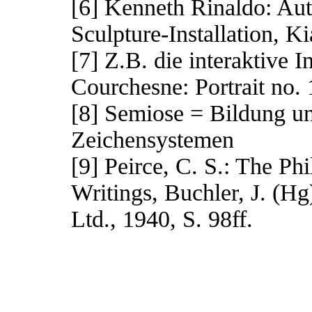
[6] Kenneth Rinaldo: Aut
Sculpture-Installation, 
[7] Z.B. die interaktive I
Courchesne: Portrait no.
[8] Semiose = Bildung u
Zeichensystemen
[9] Peirce, C. S.: The Ph
Writings, Buchler, J. (H
Ltd., 1940, S. 98ff.