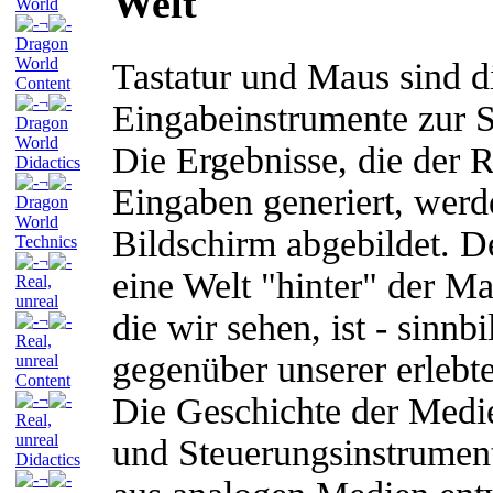
Welt
World
¬
Dragon
World
Tastatur und Maus sind 
Content
¬
Eingabeinstrumente zur 
Dragon
World
Die Ergebnisse, die der 
Didactics
¬
Eingaben generiert, werd
Dragon
World
Bildschirm abgebildet. De
Technics
¬
eine Welt "hinter" der Ma
Real,
unreal
die wir sehen, ist - sinnb
¬
Real,
gegenüber unserer erlebt
unreal
Content
¬
Die Geschichte der Medie
Real,
unreal
und Steuerungsinstrument
Didactics
¬