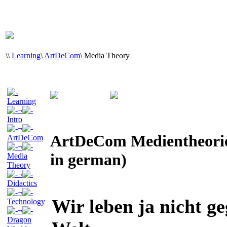
\
\
Learning
\
ArtDeCom
\
Media Theory
Learning
¬
Intro
¬
ArtDeCom Medientheorie 
ArtDeCom
¬
in german)
Media
Theory
¬
Didactics
¬
Wir leben ja nicht g
Technology
¬
Dragon