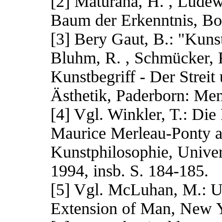
[2] Maturana, H. , Ludew
Baum der Erkenntnis, B
[3] Bery Gaut, B.: "Kunst"
Bluhm, R. , Schmücker, 
Kunstbegriff - Der Strei
Ästhetik, Paderborn: Men
[4] Vgl. Winkler, T.: Di
Maurice Merleau-Ponty a
Kunstphilosophie, Univer
1994, insb. S. 184-185.
[5] Vgl. McLuhan, M.: U
Extension of Man, New 