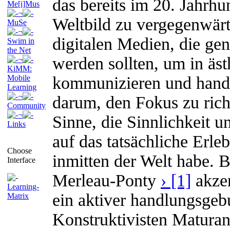
das bereits im 20. Jahrhu
Me[i]Mus
¬
Weltbild zu vergegenwärt
MuSe
¬
digitalen Medien, die gen
Swim in
the Net
werden sollten, um in äs
¬
KiMM:
Mobile
kommunizieren und hande
Learning
¬
darum, den Fokus zu richt
Community
¬
Sinne, die Sinnlichkeit
Links
auf das tatsächliche Erle
Choose
inmitten der Welt habe. 
Interface
Merleau-Ponty
› [1]
akzen
Learning-
ein aktiver handlungsgeb
Matrix
Konstruktivisten Maturan