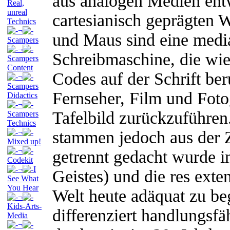
aus analogen Medien ent
Real,
unreal
cartesianisch geprägten W
Technics
¬
und Maus sind eine medial
Scampers
¬
Schreibmaschine, die wie
Scampers
Content
Codes auf der Schrift ber
¬
Scampers
Fernseher, Film und Fotog
Didactics
¬
Tafelbild zurückzuführen.
Scampers
Technics
¬
stammen jedoch aus der Z
Mixed up!
¬
getrennt gedacht wurde in
Codekit
¬
I
Geistes) und die res exte
See What
You Hear
Welt heute adäquat zu beg
¬
Kids-Arts-
differenziert handlungsfäh
Media
¬