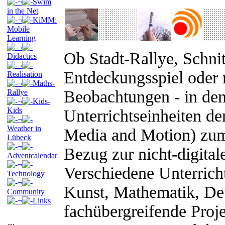
¬
Swim
in the Net
¬
KiMM:
Mobile
Learning
¬
Ob Stadt-Rallye, Schni
Didactics
¬
Entdeckungsspiel oder 
Realisation
¬
Maths-
Beobachtungen - in den 
Rallye
¬
Kids-
Kids
Unterrichtseinheiten d
¬
Weather in
Media and Motion) zum
Lübeck
¬
Bezug zur nicht-digita
Adventcalendar
¬
Verschiedene Unterricht
Technology
¬
Kunst, Mathematik, De
Community
¬
Links
fachübergreifende Proje