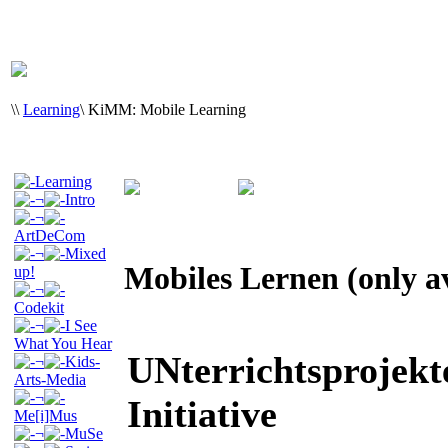
\
\
Learning
\
KiMM: Mobile Learning
Learning
¬
Intro
¬
ArtDeCom
¬
Mixed
Mobiles Lernen (only a
up!
¬
Codekit
¬
I See
What You Hear
UNterrichtsprojek
¬
Kids-
Arts-Media
¬
Initiative
Me[i]Mus
¬
MuSe