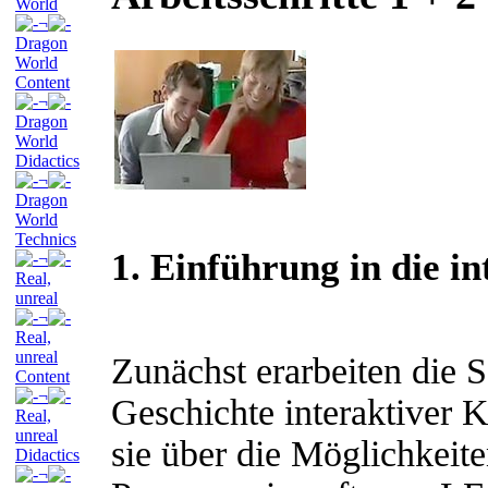
World
¬
Dragon
World
Content
¬
Dragon
World
Didactics
¬
Dragon
World
Technics
1. Einführung in die i
¬
Real,
unreal
¬
Real,
unreal
Zunächst erarbeiten die 
Content
¬
Geschichte interaktiver 
Real,
unreal
sie über die Möglichkeiten
Didactics
¬