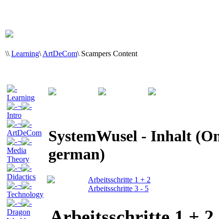
\
\
Learning
\
ArtDeCom
\
Scampers Content
Learning
¬
Intro
¬
SystemWusel - Inhalt (On
ArtDeCom
¬
german)
Media
Theory
¬
Didactics
Arbeitsschritte 1 + 2
¬
Arbeitsschritte 3 - 5
Technology
¬
Arbeitsschritte 1 + 2
Dragon