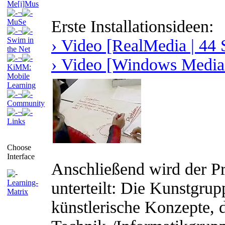
Me[i]Mus
¬
Erste Installationsideen:
MuSe
¬
Swim in
› Video [RealMedia | 44 
the Net
¬
› Video [Windows Media 
KiMM:
Mobile
Learning
¬
Community
¬
Links
Choose
Interface
Anschließend wird der Pr
Learning-
unterteilt: Die Kunstgrupp
Matrix
künstlerische Konzepte, 