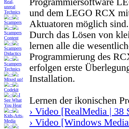
Programmiersoftware L
Real,
unreal
und dem LEGO RCX mit 
Technics
¬
Aktuatoren möglich sind.
Scampers
¬
Durch das Lösen von kl
Scampers
Content
lernen alle die wesentlic
¬
Scampers
Didactics
Programmierung des RC
¬
Scampers
erfolgen erste Überlegun
Technics
¬
Installation.
Mixed up!
¬
Codekit
¬
I
Lernen der ikonischen P
See What
You Hear
› Video [RealMedia | 38 
¬
Kids-Arts-
› Video [Windows Media 
Media
¬