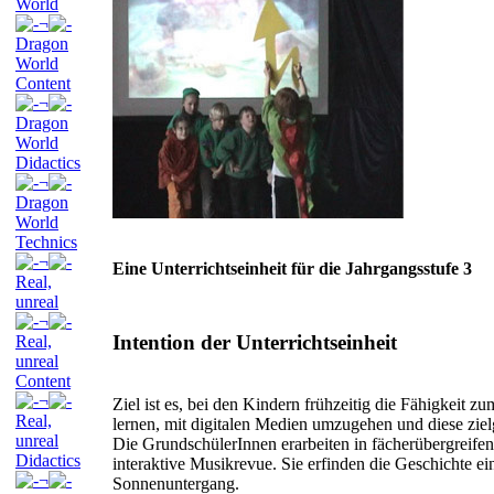
World
¬
Dragon
World
Content
¬
Dragon
World
Didactics
¬
Dragon
World
Technics
¬
Eine Unterrichtseinheit für die Jahrgangsstufe 3
Real,
unreal
¬
Intention der Unterrichtseinheit
Real,
unreal
Content
¬
Ziel ist es, bei den Kindern frühzeitig die Fähigkeit z
Real,
lernen, mit digitalen Medien umzugehen und diese zielg
unreal
Die GrundschülerInnen erarbeiten in fächerübergreife
Didactics
interaktive Musikrevue. Sie erfinden die Geschichte 
¬
Sonnenuntergang.