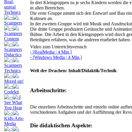
Real,
In drei Kleingruppen zu je sechs Kindern werden die e
unreal
in allen Bereichen.
Technics
Die erste Gruppe nimmt sich den Entwurf und Bau ein
¬
Kulissen an.
Scampers
In der zweiten Gruppe wird mit Musik und Ausdruckst
¬
Die dritte Gruppe produziert Geräusche und Animation
Scampers
Bühne. Die Arbeit in den Kleingruppen wird durch ge
Content
Beteiligten erfahren, was die anderen erarbeitet haben.
¬
Video zum Unterrichtsversuch
Scampers
› [RealMedia | 4 Min.]
Didactics
› [Windows Media | 4 Min.]
¬
Scampers
Technics
Welt der Drachen: Inhalt/Didaktik/Technik
¬
Mixed up!
¬
Arbeitsschritte:
Codekit
¬
I
See What
Die einzelnen Arbeitsschritte sind einzeln online auf
You Hear
verschiedenen Aufgaben und der Aufführung der Revu
¬
Kids-Arts-
Media
Die didaktischen Aspekte:
¬