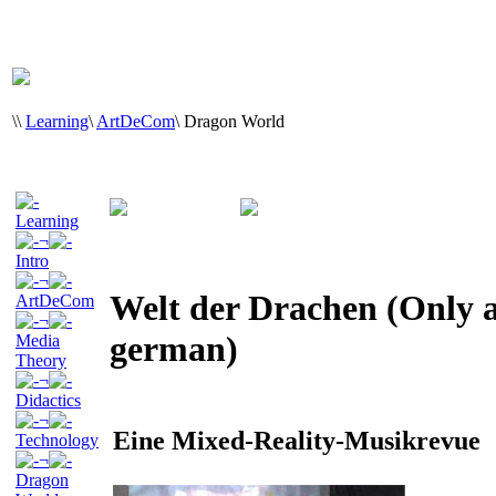
\
\
Learning
\
ArtDeCom
\
Dragon World
Learning
¬
Intro
¬
Welt der Drachen (Only a
ArtDeCom
¬
german)
Media
Theory
¬
Didactics
¬
Eine Mixed-Reality-Musikrevue
Technology
¬
Dragon