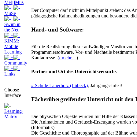
Me[i]Mus
¬
Der Computer darf nicht im Mittelpunkt stehen: das Ar
MuSe
pädagogische Rahmenbedingungen und besondere dida
¬
Swim in
Hard- und Software:
the Net
¬
KiMM:
Mobile
Für die Realisierung dieser aufwändigen Musikrevue b
Learning
Programmiersoftware. Vor- und Nachteile bestimmter P
¬
Kaufadresse. (
› mehr ...
)
Community
¬
Partner und Ort des Unterrichtsversuchs
Links
» Schule Lauerholz (Lübeck)
, Jahrgangsstufe 3
Choose
Interface
Fächerübergreifender Unterricht mit den 
Learning-
Die physischen Objekte wurden mit Hilfe der Klassenle
Matrix
Die Animationen und Geräusch-Erzeugung wurden von
(Informatik).
Die Geschichte und Choreographie auf der Bühne wurd