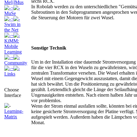
sechs RCX.
Me[i]Mus
In Robolab werden zu den unterschiedlichen "Gemüts
¬
Subroutinen in den Subprogrammen angesprochen wer
MuSe
die Steuerung der Motoren für zwei Wusel.
¬
Swim in
the Net
¬
KiMM:
Mobile
Sonstige Technik
Learning
¬
Um in der Installation eine dauernde Stromversorgung
Community
für die vier RCX in den Wuseln zu gewährleisten, wird 
¬
zentralen Transformator versehen. Die Wusel erhalten 
Links
Wusel mit einem Gegengewicht auszustatten, damit di
hat sich bewährt. Um die Positionierung zu gewährlei
gezählt. Letztendlich gleicht die Länge der Seilauf
Choose
Ungenauigkeiten entstehen. Nach einem halben Jahr u
Interface
vor problemlos.
Wenn der Strom einmal ausfallen sollte, könnten bei 
Learning-
keine gesicherte Stromversorgung der Platine verfügt
Matrix
aufgespielt werden. Außerdem haben die Lämpchen vo
Monat.