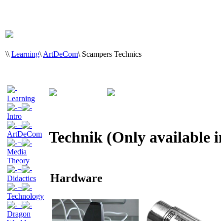
\
\
Learning
\
ArtDeCom
\
Scampers Technics
Learning
¬
Intro
¬
Technik (Only available 
ArtDeCom
¬
Media
Theory
¬
Hardware
Didactics
¬
Technology
¬
Dragon