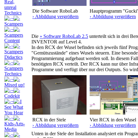
Real,
unreal
Die Software RoboLab
Hauptprogramm "Gucki
Technics
› Abbildung vergrößern
› Abbildung vergrößern
¬
Scampers
¬
Scampers
Die
» Software RoboLab 2.5
unterteilt sich in drei B
Content
INVENTOR auf Level 4.
¬
In den RCX der Wusel befinden sich jeweils fünf Pro
Scampers
"Gemütszustände" eines Wusels steuern. Eine besondere
Didactics
Programmierung aufgebaut werden soll. In diesem Fall
¬
benötigten RCX verteilt. Der RCX kann nur über Infra
Scampers
Programme und verfügt über nur drei Outputs. So wird 
Technics
¬
Mixed up!
¬
Codekit
¬
I
See What
You Hear
¬
RCX in der Stele
Vier RCX in den Wusel
Kids-Arts-
› Abbildung vergrößern
› Abbildung vergrößern
Media
Unten in der Stele der Installation analysiert ein Prog
¬