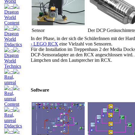
World
¬
Dragon
World
Content
¬
Sensor
Der DCP Geräuschintensi
Dragon
In der Phase, in der sich die SchülerInnen mit der Ha
World
› LEGO RCX
eine Vielzahl von Sensoren.
Didactics
Für die Installation im Treppenhaus 2 der Media Docks
¬
DCP-Sensoradapter an den RCX angeschlossen wird. Al
Dragon
Lämpchen und den Lautsprecher im RCX.
World
Technics
¬
Real,
unreal
¬
Software
Real,
unreal
Content
¬
Real,
unreal
Didactics
¬