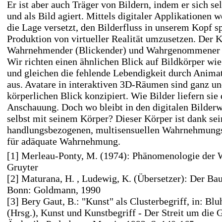
Er ist aber auch Träger von Bildern, indem er sich s
und als Bild agiert. Mittels digitaler Applikationen 
die Lage versetzt, den Bilderfluss in unserem Kopf s
Produktion von virtueller Realität umzusetzen. Der K
Wahrnehmender (Blickender) und Wahrgenommener (E
Wir richten einen ähnlichen Blick auf Bildkörper wi
und gleichen die fehlende Lebendigkeit durch Anima
aus. Avatare in interaktiven 3D-Räumen sind ganz un
körperlichen Blick konzipiert. Wie Bilder liefern sie 
Anschauung. Doch wo bleibt in den digitalen Bilder
selbst mit seinem Körper? Dieser Körper ist dank sei
handlungsbezogenen, multisensuellen Wahrnehmungsf
für adäquate Wahrnehmung.
[1] Merleau-Ponty, M. (1974): Phänomenologie der 
Gruyter
[2] Maturana, H. , Ludewig, K. (Übersetzer): Der Ba
Bonn: Goldmann, 1990
[3] Bery Gaut, B.: "Kunst" als Clusterbegriff, in: Bl
(Hrsg.), Kunst und Kunstbegriff - Der Streit um die 