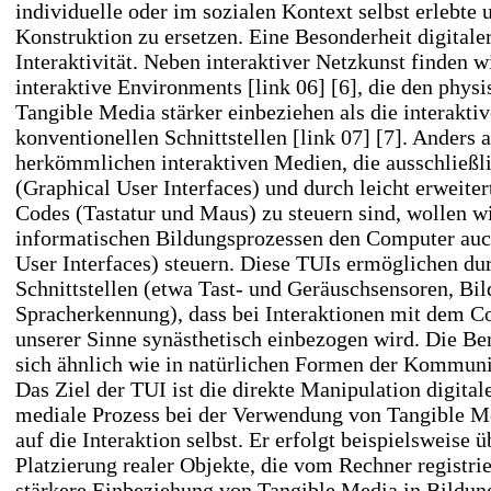
individuelle oder im sozialen Kontext selbst erlebte 
Konstruktion zu ersetzen. Eine Besonderheit digitale
Interaktivität. Neben interaktiver Netzkunst finden
interaktive Environments
[link 06] [6],
die den physi
Tangible Media stärker einbeziehen als die interaktiv
konventionellen Schnittstellen
[link 07] [7]
. Anders a
herkömmlichen interaktiven Medien, die ausschließl
(Graphical User Interfaces) und durch leicht erweite
Codes (Tastatur und Maus) zu steuern sind, wollen wi
informatischen Bildungsprozessen den Computer auc
User Interfaces) steuern. Diese TUIs ermöglichen dur
Schnittstellen (etwa Tast- und Geräuschsensoren, Bil
Spracherkennung), dass bei Interaktionen mit dem C
unserer Sinne synästhetisch einbezogen wird. Die Be
sich ähnlich wie in natürlichen Formen der Kommuni
Das Ziel der TUI ist die direkte Manipulation digita
mediale Prozess bei der Verwendung von Tangible Med
auf die Interaktion selbst. Er erfolgt beispielsweise
Platzierung realer Objekte, die vom Rechner registri
stärkere Einbeziehung von Tangible Media in Bildu