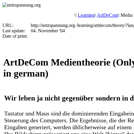
\
\
Learning
\
ArtDeCom
\
Media 
URL:
http://netzspannung.org
/learning/artdecom/theory/?l
Last update:
04. November '04
Date of print:
ArtDeCom Medientheorie (Only
in german)
Wir leben ja nicht gegenüber sondern in 
Tastatur und Maus sind die dominierenden Eingabein
Steuerung des Computers. Die Ergebnisse, die der R
Eingaben generiert, werden üblicherweise auf einem 