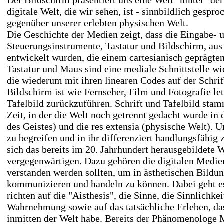
Der Bildschirm präsentiert uns eine Welt "hinter" de
digitale Welt, die wir sehen, ist - sinnbildlich gespro
gegenüber unserer erlebten physischen Welt.
Die Geschichte der Medien zeigt, dass die Eingabe- 
Steuerungsinstrumente, Tastatur und Bildschirm, au
entwickelt wurden, die einem cartesianisch geprägten
Tastatur und Maus sind eine mediale Schnittstelle w
die wiederum mit ihren linearen Codes auf der Schrif
Bildschirm ist wie Fernseher, Film und Fotografie let
Tafelbild zurückzuführen. Schrift und Tafelbild sta
Zeit, in der die Welt noch getrennt gedacht wurde in 
des Geistes) und die res extensia (physische Welt). 
zu begreifen und in ihr differenziert handlungsfähig zu
sich das bereits im 20. Jahrhundert herausgebildete W
vergegenwärtigen. Dazu gehören die digitalen Medien
verstanden werden sollten, um in ästhetischen Bildu
kommunizieren und handeln zu können. Dabei geht e
richten auf die "Aisthesis", die Sinne, die Sinnlichkei
Wahrnehmung sowie auf das tatsächliche Erleben, da
inmitten der Welt habe. Bereits der Phänomenologe