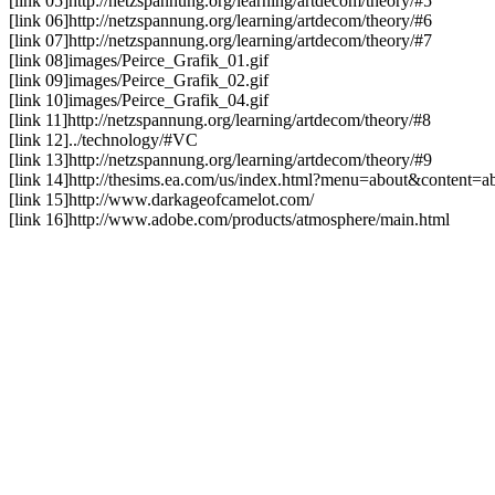
[link 05]
http://netzspannung.org
/learning/artdecom/theory/#5
[link 06]
http://netzspannung.org
/learning/artdecom/theory/#6
[link 07]
http://netzspannung.org
/learning/artdecom/theory/#7
[link 08]
images/Peirce_Grafik_01.gif
[link 09]
images/Peirce_Grafik_02.gif
[link 10]
images/Peirce_Grafik_04.gif
[link 11]
http://netzspannung.org
/learning/artdecom/theory/#8
[link 12]
../technology/#VC
[link 13]
http://netzspannung.org
/learning/artdecom/theory/#9
[link 14]
http://thesims.ea.com/us/index.html?menu=about&content=ab
[link 15]
http://www.darkageofcamelot.com/
[link 16]
http://www.adobe.com/products/atmosphere/main.html