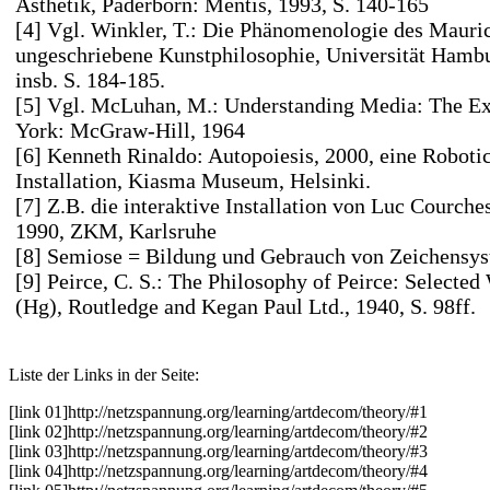
Ästhetik, Paderborn: Mentis, 1993, S. 140-165
[4] Vgl. Winkler, T.: Die Phänomenologie des Mauri
ungeschriebene Kunstphilosophie, Universität Hambur
insb. S. 184-185.
[5] Vgl. McLuhan, M.: Understanding Media: The E
York: McGraw-Hill, 1964
[6] Kenneth Rinaldo: Autopoiesis, 2000, eine Roboti
Installation, Kiasma Museum, Helsinki.
[7] Z.B. die interaktive Installation von Luc Courches
1990, ZKM, Karlsruhe
[8] Semiose = Bildung und Gebrauch von Zeichensy
[9] Peirce, C. S.: The Philosophy of Peirce: Selected 
(Hg), Routledge and Kegan Paul Ltd., 1940, S. 98ff.
Liste der Links in der Seite:
[link 01]
http://netzspannung.org
/learning/artdecom/theory/#1
[link 02]
http://netzspannung.org
/learning/artdecom/theory/#2
[link 03]
http://netzspannung.org
/learning/artdecom/theory/#3
[link 04]
http://netzspannung.org
/learning/artdecom/theory/#4