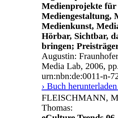
Medienprojekte für 
Mediengestaltung, 
Medienkunst, Medial
Hörbar, Sichtbar, d
bringen; Preisträge
Augustin: Fraunhofe
Media Lab, 2006, pp
urn:nbn:de:0011-n-7
› Buch herunterladen
FLEISCHMANN, Mo
Thomas:
eCulture Trends 06.