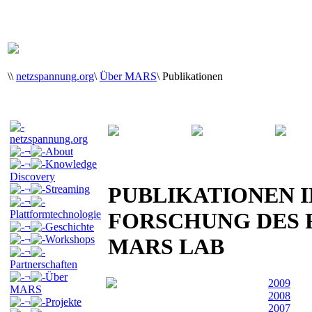
\
\
netzspannung.org
\
Über MARS
\
Publikationen
netzspannung.org
¬
About
¬
Knowledge
Discovery
PUBLIKATIONEN I
¬
Streaming
¬
Plattformtechnologie
FORSCHUNG DES
¬
Geschichte
¬
Workshops
MARS LAB
¬
Partnerschaften
¬
Über
2009
MARS
2008
¬
Projekte
2007