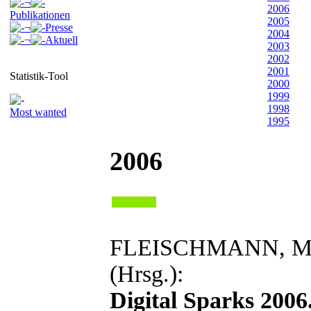
¬
2006
Publikationen
2005
¬
Presse
2004
¬
Aktuell
2003
2002
2001
Statistik-Tool
2000
1999
1998
Most wanted
1995
2006
FLEISCHMANN, Mon
(Hrsg.):
Digital Sparks 2006