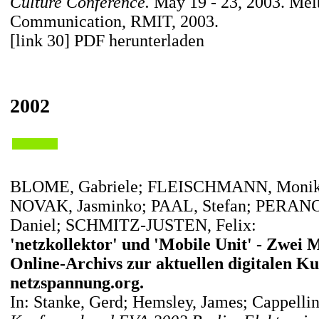
Culture Conference.
May 19 - 23, 2003. Mel
Communication, RMIT, 2003.
[link 30] PDF herunterladen
2002
BLOME, Gabriele; FLEISCHMANN, Monik
NOVAK, Jasminko; PAAL, Stefan; PERANO
Daniel; SCHMITZ-JUSTEN, Felix:
'netzkollektor' und 'Mobile Unit' - Zwei
Online-Archivs zur aktuellen digitalen 
netzspannung.org.
In: Stanke, Gerd; Hemsley, James; Cappellini