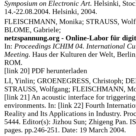
Symposium on Electronic Art.
Helsinki, Stoc
14.-22.08.2004. Helsinki, 2004.
FLEISCHMANN, Monika; STRAUSS, Wolfg
BLOME, Gabriele;
netzspannung.org - Online-Labor für digi
In:
Proceedings ICHIM 04. International Cul
Meeting.
Haus der Kulturen der Welt, Berlin
ROM.
[link 20] PDF herunterladen
LI, Yinlin; GROENEGRESS, Christoph; D
STRAUSS, Wolfgang; FLEISCHMANN, Mo
[link 21] An acoustic interface for triggering
environments
. In:
[link 22] Fourth Internati
Reality and Its Applications in Industry
. Pro
5444. Editor(s): Jizhou Sun; Zhigeng Pan.
pages. pp.246-251. Date: 19 March 2004.