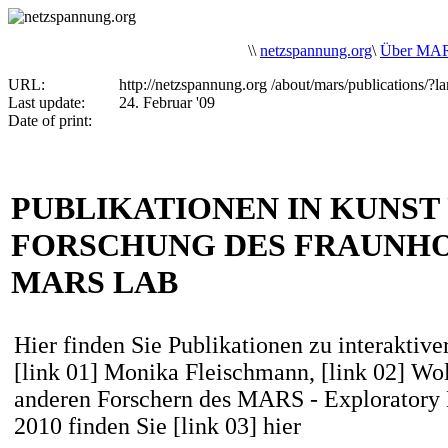
\
\
netzspannung.org
\
Über MA
URL:
http://netzspannung.org
/about/mars/publications/?
Last update:
24. Februar '09
Date of print:
PUBLIKATIONEN IN KUNST 
FORSCHUNG DES FRAUNH
MARS LAB
Hier finden Sie Publikationen zu interaktiv
[link 01] Monika Fleischmann
,
[link 02] Wo
anderen Forschern des MARS - Exploratory 
2010 finden Sie
[link 03] hier