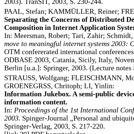
2003). TranSIT, 2003, S. 230-244.
PAAL, Stefan; KAMMÜLLER, Reiner; FRE
Separating the Concerns of Distributed 
Composition in Internet Application Syste
In: Meersman, Robert; Tari, Zahir; Schmidt,
move to meaningful internet systems 2003
OTM confererated international conference
ODBASE 2003, Catania, Sicily, Italy, Nove
Berlin [u.a.]: Springer, 2003. (Lecture notes
STRAUSS, Wolfgang; FLEISCHMANN, Mon
GROENEGRSS, Chritoph; LI, Yinlin:
Information Jukebox. A semi-public devic
information content.
In:
Proceedings of the 1st International Co
2003.
Spinger-Journal „Personal and ubiqui
Springer-Verlag, 2003, S. 217-220.