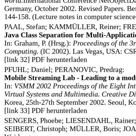
world.
International Conference NetObjectD
Germany, October 2002. Revised Papers. Berli
144-158. (Lecture notes in computer scienc
PAAL, Stefan; KAMMÜLLER, Reiner; FRE
Java Class Separation for Multi-Applicati
In: Graham, P. (Hrsg.):
Proceedings of the 3
Computing.
(IC 2002). Las Vegas, USA: CSR
[link 32] PDF herunterladen
PFUHL; Daniel; PERANOVIC, Predrag:
Mobile Streaming Lab - Leading to a mod
In:
VSMM 2002 Proceedings of the Eight Int
Virtual Systems and Multimedia. Creative Di
Korea, 25th-27th September 2002. Seoul, Kor
[link 33] PDF herunterladen
SENGERS, Phoebe; LIESENDAHL, Rainer
SEIBERT, Christoph; MÜLLER, Boris; J