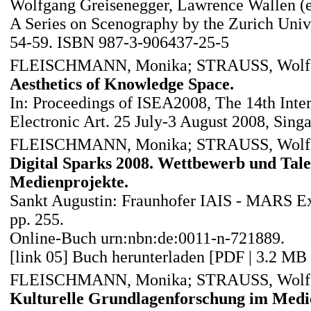
Wolfgang Greisenegger, Lawrence Wallen (e
A Series on Scenography by the Zurich Unive
54-59. ISBN 987-3-906437-25-5
FLEISCHMANN, Monika; STRAUSS, Wolf
Aesthetics of Knowledge Space.
In: Proceedings of ISEA2008, The 14th Int
Electronic Art. 25 July-3 August 2008, Sing
FLEISCHMANN, Monika; STRAUSS, Wolfga
Digital Sparks 2008. Wettbewerb und Tale
Medienprojekte.
Sankt Augustin: Fraunhofer IAIS - MARS Ex
pp. 255.
Online-Buch urn:nbn:de:0011-n-721889.
[link 05] Buch herunterladen [PDF | 3.2 MB 
FLEISCHMANN, Monika; STRAUSS, Wolf
Kulturelle Grundlagenforschung im Medien