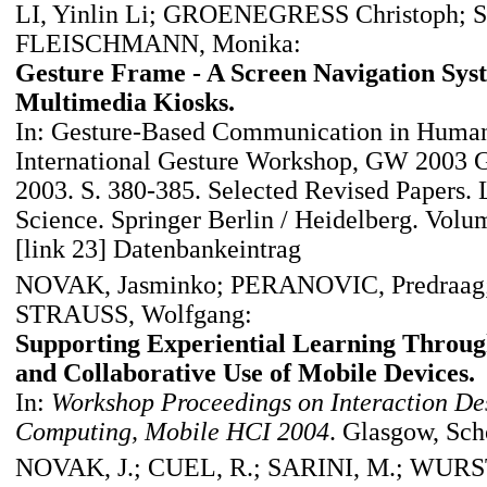
LI, Yinlin Li; GROENEGRESS Christoph; 
FLEISCHMANN, Monika:
Gesture Frame - A Screen Navigation Syst
Multimedia Kiosks.
In: Gesture-Based Communication in Human
International Gesture Workshop, GW 2003 Ge
2003. S. 380-385. Selected Revised Papers.
Science. Springer Berlin / Heidelberg. Volu
[link 23] Datenbankeintrag
NOVAK, Jasminko; PERANOVIC, Predraa
STRAUSS, Wolfgang:
Supporting Experiential Learning Throug
and Collaborative Use of Mobile Devices.
In:
Workshop Proceedings on Interaction De
Computing, Mobile HCI 2004
. Glasgow, Sch
NOVAK, J.; CUEL, R.; SARINI, M.; WURST