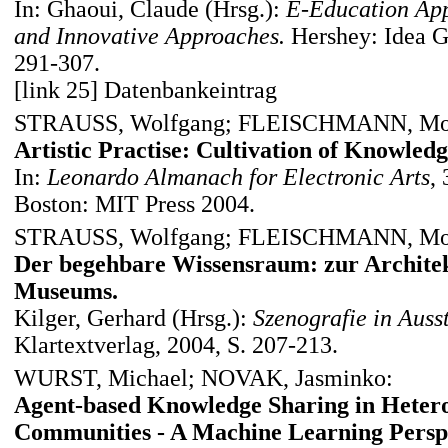
In: Ghaoui, Claude (Hrsg.):
E-Education App
and Innovative Approaches.
Hershey: Idea G
291-307.
[link 25] Datenbankeintrag
STRAUSS, Wolfgang; FLEISCHMANN, Mo
Artistic Practise: Cultivation of Knowledg
In:
Leonardo Almanach for Electronic Arts
,
Boston: MIT Press 2004.
STRAUSS, Wolfgang; FLEISCHMANN, Mo
Der begehbare Wissensraum: zur Architek
Museums.
Kilger, Gerhard (Hrsg.):
Szenografie in Aus
Klartextverlag, 2004, S. 207-213.
WURST, Michael; NOVAK, Jasminko:
Agent-based Knowledge Sharing in Heter
Communities
-
A Machine Learning Perspe