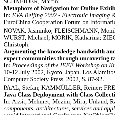
SCHNEIDER, Martin:
Metaphors of Navigation for Online Exhib
In:
EVA Beijing 2002 - Electronic Imaging & 
EuroChina Cooperation Forum on Informatio
NOVAK, Jasminko; FLEISCHMANN, Monik
WURST, Michael; MORIK, Katharina; Z
Christoph:
Augmenting the knowledge bandwidth and
expert communities through uncovering ta
In:
Proceedings of the IEEE Workshop on K
10-12 July 2002, Kyoto, Japan. Los Alamitos,
Computer Society Press, 2002, S. 87-92.
PAAL, Stefan; KAMMÜLLER, Reiner; FRE
Java Class Deployment with Class Collecti
In: Aksit, Mehmet; Mezini, Mira; Unland, Ra
components, architectures, services and appl