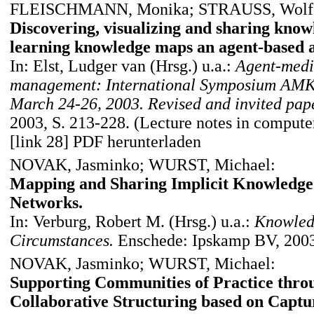
FLEISCHMANN, Monika; STRAUSS, Wolf
Discovering, visualizing and sharing kno
learning knowledge maps an agent-based 
In: Elst, Ludger van (Hrsg.) u.a.:
Agent-medi
management: International Symposium AMK
March 24-26, 2003. Revised and invited pap
2003, S. 213-228. (Lecture notes in computer
[link 28] PDF herunterladen
NOVAK, Jasminko; WURST, Michael:
Mapping and Sharing Implicit Knowledge 
Networks.
In: Verburg, Robert M. (Hrsg.) u.a.:
Knowledg
Circumstances.
Enschede: Ipskamp BV, 2003
NOVAK, Jasminko; WURST, Michael:
Supporting Communities of Practice throu
Collaborative Structuring based on Captu