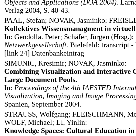
Objects and Applications (DOA 2004).
Larna
Verlag 2004, S. 40-43.
PAAL, Stefan; NOVAK, Jasminko; FREISL
Kollektives Wissensmanagment in virtuel
In: Gendolla. Peter; Schäfer, Jürgen (Hrsg.):
Netzwerkgesellschaft.
Bielefeld: transcript 
[link 24] Datenbankeintrag
SIMUNIC, Kresimir; NOVAK, Jasminko:
Combining Visualization and Interactive C
Large Document Pools.
In:
Proceedings of the 4th IAESTED Interna
Visualization, Imaging and Image Processing
Spanien, September 2004.
STRAUSS, Wolfgang; FLEISCHMANN, Mon
WOLF, Michael; LI, Yinlin:
Knowledge Spaces: Cultural Education in