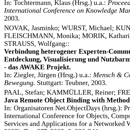
In: Tochtermann, Klaus (Hrsg.) u.a.:
Proceed
International Conference on Knowledge M
2003.
NOVAK, Jasminko; WURST, Michael; KUNZ
FLEISCHMANN, Monika; MORIK, Katharin
STRAUSS, Wolfgang::
Verbindung heterogener Experten-Commun
Entdeckung, Visualisierung und Nutzbarm
- das AWAKE Projekt.
In: Ziegler, Jürgen (Hrsg.) u.a.:
Mensch & Com
Bewegung.
Stuttgart: Teubner, 2003.
PAAL, Stefan; KAMMÜLLER, Reiner; FRE
Java Remote Object Binding with Method
In: Organisatoren Net.ObjectDays (hrsg.): Pr
International Conference for Objects, Compo
Services and Applications for a Networked 