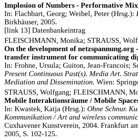
Implosion of Numbers - Performative Mix
In: Flachbart, Georg; Weibel, Peter (Hrsg.):
Birkhäuser, 2005.
[link 13] Datenbankeintrag
FLEISCHMANN, Monika; STRAUSS, Wolf
On the development of netzspannung.org -
transfer instrument for communicating dig
In: Frohne, Ursula; Guiton, Jean-Francois; S
Present Continuous Past(s). Media Art. Strat
Mediation and Dissemination.
Wien: Springe
STRAUSS, Wolfgang; FLEISCHMANN, Moni
Mobile Interaktionsräume / Mobile Spaces 
In: Kwastek, Katja (Hrsg.):
Ohne Schnur. Kun
Kommunikation / Art and wireless communic
Cuxhavener Kunstverein, 2004. Frankfurt a
2005, S. 102-125.