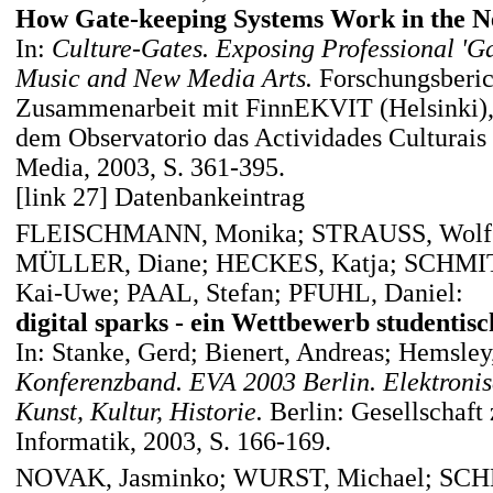
How Gate-keeping Systems Work in the N
In:
Culture-Gates. Exposing Professional 'Ga
Music and New Media Arts.
Forschungsberic
Zusammenarbeit mit FinnEKVIT (Helsinki
dem Observatorio das Actividades Culturais
Media, 2003, S. 361-395.
[link 27] Datenbankeintrag
FLEISCHMANN, Monika; STRAUSS, Wolfg
MÜLLER, Diane; HECKES, Katja; SCHMI
Kai-Uwe; PAAL, Stefan; PFUHL, Daniel:
digital sparks - ein Wettbewerb studentis
In: Stanke, Gerd; Bienert, Andreas; Hemsley
Konferenzband. EVA 2003 Berlin. Elektroni
Kunst, Kultur, Historie.
Berlin: Gesellschaft
Informatik, 2003, S. 166-169.
NOVAK, Jasminko; WURST, Michael; SCH