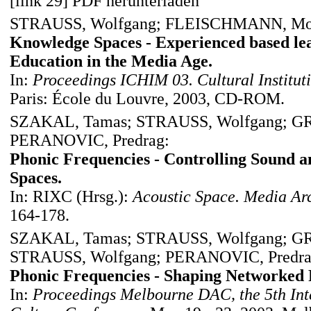
[link 29] PDF herunterladen
STRAUSS, Wolfgang; FLEISCHMANN, Mon
Knowledge Spaces - Experienced based le
Education in the Media Age.
In:
Proceedings ICHIM 03. Cultural Institut
Paris: École du Louvre, 2003, CD-ROM.
SZAKAL, Tamas; STRAUSS, Wolfgang; G
PERANOVIC, Predrag:
Phonic Frequencies - Controlling Sound a
Spaces.
In: RIXC (Hrsg.):
Acoustic Space. Media Arc
164-178.
SZAKAL, Tamas; STRAUSS, Wolfgang; G
STRAUSS, Wolfgang; PERANOVIC, Predra
Phonic Frequencies - Shaping Networked R
In:
Proceedings Melbourne DAC, the 5th Inte