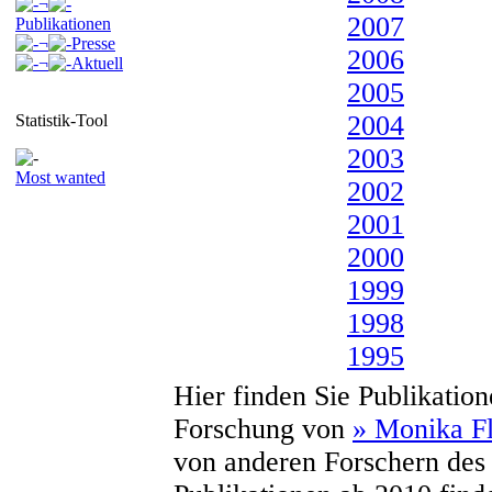
¬
2007
Publikationen
¬
Presse
2006
¬
Aktuell
2005
2004
Statistik-Tool
2003
Most wanted
2002
2001
2000
1999
1998
1995
Hier finden Sie Publikation
Forschung von
» Monika F
von anderen Forschern de