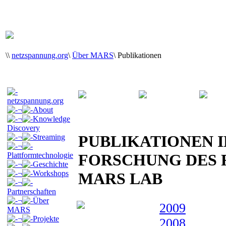
\
\
netzspannung.org
\
Über MARS
\
Publikationen
netzspannung.org
¬
About
¬
Knowledge
Discovery
PUBLIKATIONEN I
¬
Streaming
¬
Plattformtechnologie
FORSCHUNG DES
¬
Geschichte
¬
Workshops
MARS LAB
¬
Partnerschaften
¬
Über
2009
MARS
¬
Projekte
2008