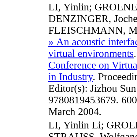
LI, Yinlin; GROENE
DENZINGER, Joche
FLEISCHMANN, Mo
» An acoustic interfac
virtual environments
Conference on Virtual
in Industry
. Proceedi
Editor(s): Jizhou Su
9780819453679. 600 
March 2004.
LI, Yinlin Li; GRO
STRAUSS, Wolfga