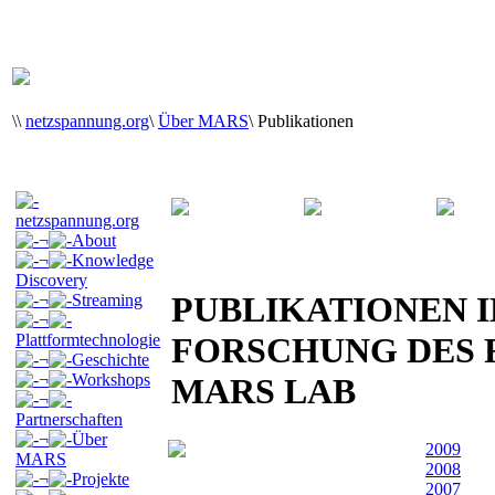
\
\
netzspannung.org
\
Über MARS
\
Publikationen
netzspannung.org
¬
About
¬
Knowledge
Discovery
PUBLIKATIONEN I
¬
Streaming
¬
Plattformtechnologie
FORSCHUNG DES
¬
Geschichte
¬
Workshops
MARS LAB
¬
Partnerschaften
¬
Über
2009
MARS
2008
¬
Projekte
2007