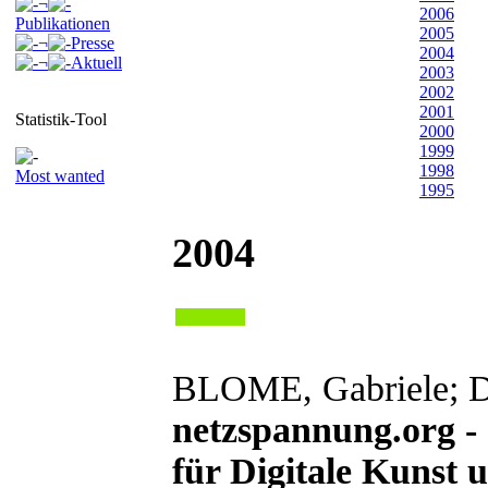
¬
2006
Publikationen
2005
¬
Presse
2004
¬
Aktuell
2003
2002
2001
Statistik-Tool
2000
1999
1998
Most wanted
1995
2004
BLOME, Gabriele; 
netzspannung.org -
für Digitale Kunst 