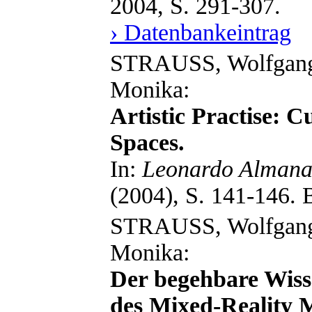
2004, S. 291-307.
› Datenbankeintrag
STRAUSS, Wolfga
Monika:
Artistic Practise: 
Spaces.
In:
Leonardo Almanac
(2004), S. 141-146. 
STRAUSS, Wolfga
Monika:
Der begehbare Wiss
des Mixed-Reality