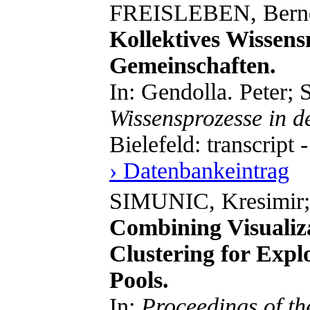
FREISLEBEN, Bern
Kollektives Wissens
Gemeinschaften.
In: Gendolla. Peter; 
Wissensprozesse in d
Bielefeld: transcript
› Datenbankeintrag
SIMUNIC, Kresimir
Combining Visualiza
Clustering for Exp
Pools.
In:
Proceedings of t