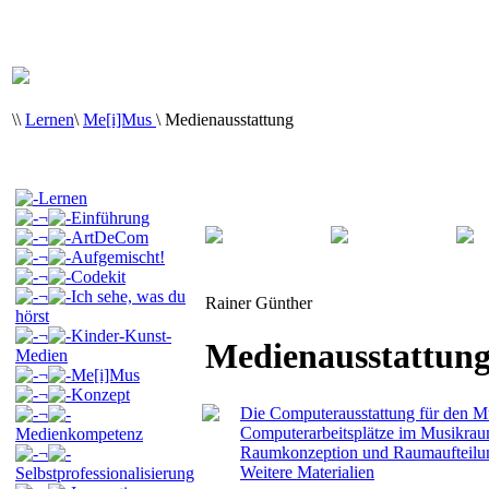
\
\
Lernen
\
Me[i]Mus
\
Medienausstattung
Lernen
¬
Einführung
¬
ArtDeCom
¬
Aufgemischt!
¬
Codekit
¬
Ich sehe, was du
Rainer Günther
hörst
¬
Kinder-Kunst-
Medienausstattun
Medien
¬
Me[i]Mus
¬
Konzept
Die Computerausstattung für den 
¬
Computerarbeitsplätze im Musikra
Medienkompetenz
Raumkonzeption und Raumaufteilu
¬
Weitere Materialien
Selbstprofessionalisierung