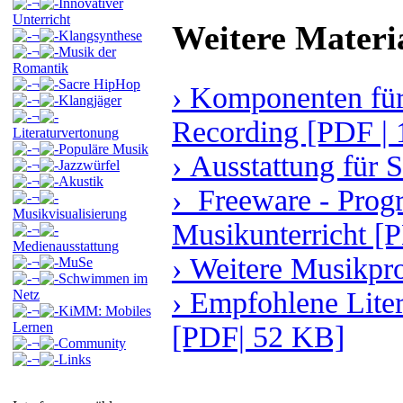
¬
Innovativer
Unterricht
Weitere Materi
¬
Klangsynthese
¬
Musik der
Romantik
¬
Sacre HipHop
› Komponenten f
¬
Klangjäger
¬
Recording [PDF |
Literaturvertonung
¬
Populäre Musik
› Ausstattung für
¬
Jazzwürfel
¬
Akustik
› Freeware - Prog
¬
Musikvisualisierung
Musikunterricht [
¬
Medienausstattung
› Weitere Musikp
¬
MuSe
¬
Schwimmen im
› Empfohlene Lite
Netz
¬
KiMM: Mobiles
Lernen
[PDF| 52 KB]
¬
Community
¬
Links