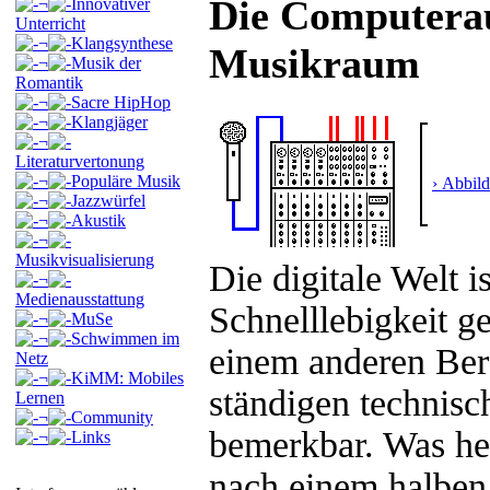
Die Computerau
¬
Innovativer
Unterricht
¬
Klangsynthese
Musikraum
¬
Musik der
Romantik
¬
Sacre HipHop
¬
Klangjäger
¬
Literaturvertonung
¬
Populäre Musik
› Abbil
¬
Jazzwürfel
¬
Akustik
¬
Musikvisualisierung
Die digitale Welt i
¬
Medienausstattung
Schnelllebigkeit g
¬
MuSe
¬
Schwimmen im
einem anderen Ber
Netz
¬
KiMM: Mobiles
ständigen technis
Lernen
¬
Community
bemerkbar. Was heu
¬
Links
nach einem halben