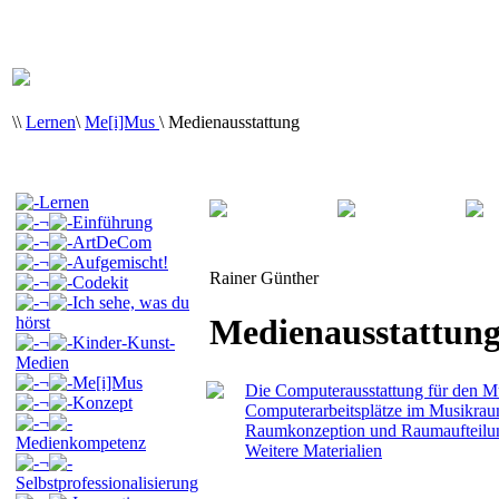
\
\
Lernen
\
Me[i]Mus
\
Medienausstattung
Lernen
¬
Einführung
¬
ArtDeCom
¬
Aufgemischt!
Rainer Günther
¬
Codekit
¬
Ich sehe, was du
Medienausstattun
hörst
¬
Kinder-Kunst-
Medien
¬
Me[i]Mus
Die Computerausstattung für den 
¬
Konzept
Computerarbeitsplätze im Musikra
¬
Raumkonzeption und Raumaufteilu
Medienkompetenz
Weitere Materialien
¬
Selbstprofessionalisierung