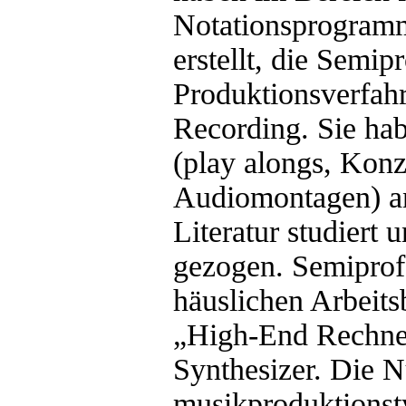
Notationsprogramm
erstellt, die Semip
Produktionsverfah
Recording. Sie hab
(play alongs, Konze
Audiomontagen) an
Literatur studiert
gezogen. Semiprofe
häuslichen Arbeits
„High-End Rechne
Synthesizer. Die 
musikproduktionst