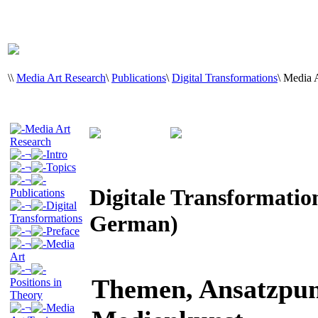
\
\
Media Art Research
\
Publications
\
Digital Transformations
\
Media A
Media Art
Research
¬
Intro
¬
Topics
¬
Digitale Transformation
Publications
¬
Digital
German)
Transformations
¬
Preface
¬
Media
Art
¬
Themen, Ansatzpun
Positions in
Theory
¬
Media