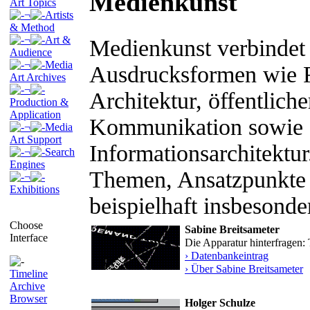
Medienkunst
Art Topics
¬
Artists
& Method
¬
Art &
Medienkunst verbindet 
Audience
¬
Media
Ausdrucksformen wie Ra
Art Archives
¬
Architektur, öffentlic
Production &
Application
Kommunikation sowie 
¬
Media
Art Support
Informationsarchitektu
¬
Search
Engines
Themen, Ansatzpunkte 
¬
Exhibitions
beispielhaft insbesonde
Choose
Sabine Breitsameter
Interface
Die Apparatur hinterfragen
› Datenbankeintrag
› Über Sabine Breitsameter
Timeline
Archive
Browser
Holger Schulze