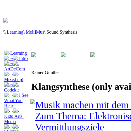
\
\
Learning
\
Me[i]Mus
\
Sound Synthesis
Learning
¬
Intro
¬
ArtDeCom
Rainer Günther
¬
Mixed up!
Klangsynthese (only ava
¬
Codekit
¬
I See
What You
Musik machen mit dem v
Hear
¬
Zum Thema: Elektronis
Kids-Arts-
Media
Vermittlungsziele
¬