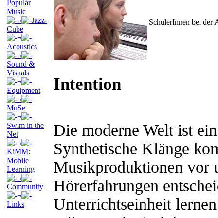
Popular
Music
¬
Jazz-
SchülerInnen bei der 
Cube
¬
Acoustics
¬
Sound &
Visuals
Intention
¬
Equipment
¬
MuSe
¬
Swim in the
Die moderne Welt ist ein
Net
¬
Synthetische Klänge kom
KiMM:
Mobile
Musikproduktionen vor 
Learning
¬
Hörerfahrungen entschei
Community
¬
Unterrichtseinheit lerne
Links