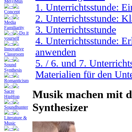
Me[i]Mus
1. Unterrichtsstunde: E
¬
Concept
2. Unterrichtsstunde: K
¬
Media
3. Unterrichtsstunde
Familiarity
¬
Do it
4. Unterrichtsstunde: Erl
yourself
¬
Innovative
anwenden
Classroom
¬
5. / 6. und 7. Unterrich
Sound
Synthesis
Materialien für den Unte
¬
Romanticism
¬
Musik machen mit d
Sacre
HipHop
¬
Synthesizer
Soundhunter
¬
Literature &
Music
¬