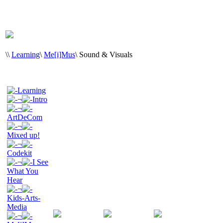
\
\
Learning
\
Me[i]Mus
\
Sound & Visuals
Learning
¬
Intro
¬
ArtDeCom
¬
Mixed up!
¬
Codekit
¬
I See
What You
Hear
¬
Kids-Arts-
Media
¬