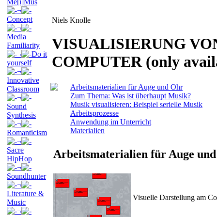
Me[i]Mus
¬
Concept
Niels Knolle
¬
Media
VISUALISIERUNG VO
Familiarity
¬
Do it
COMPUTER (only avail
yourself
¬
Innovative
Arbeitsmaterialien für Auge und Ohr
Classroom
Zum Thema: Was ist überhaupt Musik?
¬
Musik visualisieren: Beispiel serielle Musik
Sound
Arbeitsprozesse
Synthesis
Anwendung im Unterricht
¬
Materialien
Romanticism
¬
Sacre
Arbeitsmaterialien für Auge un
HipHop
¬
Soundhunter
¬
Literature &
Visuelle Darstellung am C
Music
¬