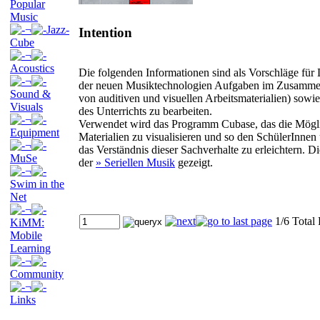
Popular
Music
¬
Jazz-
Intention
Cube
¬
Acoustics
Die folgenden Informationen sind als Vorschläge für
¬
der neuen Musiktechnologien Aufgaben im Zusammenh
Sound &
von auditiven und visuellen Arbeitsmaterialien) sow
Visuals
des Unterrichts zu bearbeiten.
¬
Verwendet wird das Programm Cubase, das die Möglich
Equipment
Materialien zu visualisieren und so den SchülerInn
¬
das Verständnis dieser Sachverhalte zu erleichtern. D
MuSe
der
» Seriellen Musik
gezeigt.
¬
Swim in the
Net
¬
1/6 Total
KiMM:
Mobile
Learning
¬
Community
¬
Links