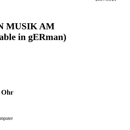
N MUSIK AM
able in gERman)
d Ohr
omputer