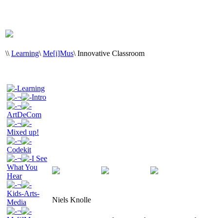
\
\
Learning
\
Me[i]Mus
\
Innovative Classroom
Learning
¬
Intro
¬
ArtDeCom
¬
Mixed up!
¬
Codekit
¬
I See
What You
Hear
¬
Kids-Arts-
Niels Knolle
Media
¬