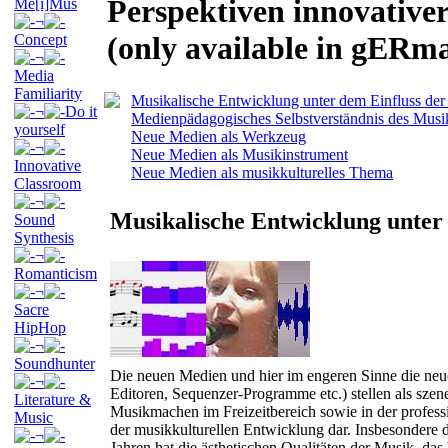
Perspektiven innovativer
Me[i]Mus
¬
(only available in gERm
Concept
¬
Media
Familiarity
Musikalische Entwicklung unter dem Einfluss de
¬
Do it
Medienpädagogisches Selbstverständnis des Musik
yourself
Neue Medien als Werkzeug
¬
Neue Medien als Musikinstrument
Innovative
Neue Medien als musikkulturelles Thema
Classroom
¬
Musikalische Entwicklung unter
Sound
Synthesis
¬
Romanticism
¬
Sacre
HipHop
¬
Soundhunter
Die neuen Medien und hier im engeren Sinne die neu
¬
Editoren, Sequenzer-Programme etc.) stellen als sze
Literature &
Musikmachen im Freizeitbereich sowie in der profess
Music
der musikkulturellen Entwicklung dar. Insbesondere d
¬
Jahren hat die ästhetischen Qualitäten der Musik, das