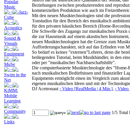
Popular
Beziehungen zwischen produzierenden und reproduz
Music
kommerziellen Produktion wie auch im Freizeitberei
¬
Jazz-
Mit den neuen Musiktechnologien sind die professio
Cube
Tonstudios für den Bereich des musikalisch ambitio
¬
für den privaten häuslichen Bereich (Home-Recordin
Acoustics
Die Schwelle des Zugangs zur musikalischen Praxis d
¬
die zur Hausmusik auf einem akustischen Instrument, 
Sound &
neuen Musiktechnologien hat die Grenze zum Musikm
Visuals
Aufforderungscharakter, sich auf das Erfinden von Mu
¬
So bedarf es keines ”externen”Lehrers, denn die ben
Equipment
beiliegenden Tutorial, beim Musikhändler, in den 
¬
oder per ”musikalischer Nachbarschaftshilfe”.
MuSe
Die computerbasierte Musiktechnologie des ”Home-Re
¬
nach musikalischen Bedürfnissen und finanzieller La
Swim in the
Equipments ermöglicht einen im Vergleich zum akust
Net
eigenen musikalischen Ideen und mit der Technologie 
¬
DJ Acetronaut
› Video [RealMedia | 4 Min.]
,
› Video
KiMM:
Mobile
Learning
¬
Community
1/5 Total
¬
Links