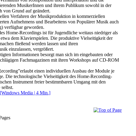
ierenden MusikerInnen und ihrem Publikum sowohl in der
ch von Grund auf geändert.
nellen Verfahren der Musikproduktion in kommerziellen
nierten Aufnehmens und Bearbeitens von Populärer Musik auch
g) verfügbar geworden.
es Home-Recordings ist für Jugendliche weitaus niedriger als
etwa dem Klavierspielen. Die produktive Vielseitigkeit der
achen fließend werden lassen und ihren
sik einzulassen, vergrößert.
ötigten Informationen besorgt man sich im eingebauten oder
einschlägigen Fachmagazinen mit ihren Workshops auf CD-ROM
cording”erlaubt einen individuellen Ausbau der Module je
ge. Die technologische Vielseitigkeit des Home-Recording-
ischen Instrument freier bestimmbaren Umgang mit den
selbst.
 [Windows Media | 4 Min.]
 Pages