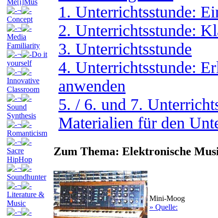
Me[i]Mus
1. Unterrichtsstunde: E
¬
Concept
2. Unterrichtsstunde: K
¬
Media
3. Unterrichtsstunde
Familiarity
¬
Do it
4. Unterrichtsstunde: Erl
yourself
¬
Innovative
anwenden
Classroom
¬
5. / 6. und 7. Unterrich
Sound
Synthesis
Materialien für den Unte
¬
Romanticism
¬
Zum Thema: Elektronische Mus
Sacre
HipHop
¬
Soundhunter
¬
Literature &
Mini-Moog
Music
» Quelle:
¬