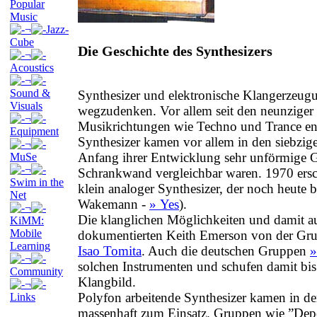
Popular
Music
¬
Jazz-
Cube
Die Geschichte des Synthesizers
¬
Acoustics
¬
Sound &
Synthesizer und elektronische Klangerzeug
Visuals
wegzudenken. Vor allem seit den neunziger 
¬
Musikrichtungen wie Techno und Trance en
Equipment
Synthesizer kamen vor allem in den siebzig
¬
Anfang ihrer Entwicklung sehr unförmige Ge
MuSe
¬
Schrankwand vergleichbar waren. 1970 ers
Swim in the
klein analoger Synthesizer, der noch heute 
Net
Wakemann -
» Yes
).
¬
Die klanglichen Möglichkeiten und damit au
KiMM:
Mobile
dokumentierten Keith Emerson von der Gr
Learning
Isao Tomita
. Auch die deutschen Gruppen
»
¬
solchen Instrumenten und schufen damit bis 
Community
Klangbild.
¬
Polyfon arbeitende Synthesizer kamen in de
Links
massenhaft zum Einsatz. Gruppen wie ”Depe