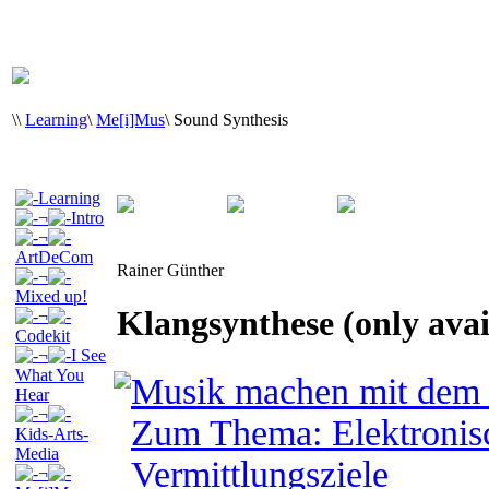
\
\
Learning
\
Me[i]Mus
\
Sound Synthesis
Learning
¬
Intro
¬
ArtDeCom
Rainer Günther
¬
Mixed up!
Klangsynthese (only ava
¬
Codekit
¬
I See
What You
Musik machen mit dem v
Hear
¬
Zum Thema: Elektronis
Kids-Arts-
Media
Vermittlungsziele
¬