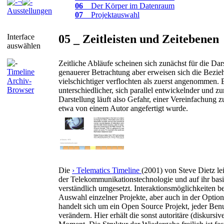
¬
06
_ Der Körper im Datenraum
Ausstellungen
07
_ Projektauswahl
05 _ Zeitleisten und Zeitebenen
Interface
auswählen
Zeitliche Abläufe scheinen sich zunächst für die Dar
Timeline
genauerer Betrachtung aber erweisen sich die Bezi
Archiv-
vielschichtiger verflochten als zuerst angenommen. 
Browser
unterschiedlicher, sich parallel entwickelnder und z
Darstellung läuft also Gefahr, einer Vereinfachung z
etwa von einem Autor angefertigt wurde.
Die
› Telematics Timeline
(2001) von Steve Dietz lei
der Telekommunikationstechnologie und auf ihr basie
verständlich umgesetzt. Interaktionsmöglichkeiten be
Auswahl einzelner Projekte, aber auch in der Option,
handelt sich um ein Open Source Projekt, jeder Benu
verändern. Hier erhält die sonst autoritäre (diskursiv