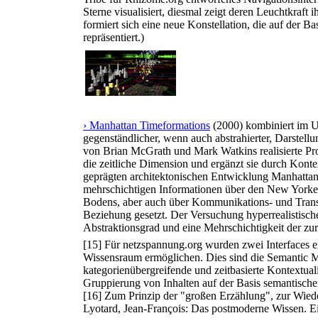
Sterne visualisiert, diesmal zeigt deren Leuchtkraft 
formiert sich eine neue Konstellation, die auf der
repräsentiert.)
› Manhattan Timeformations
(2000) kombiniert im Un
gegenständlicher, wenn auch abstrahierter, Darstel
von Brian McGrath und Mark Watkins realisierte Pro
die zeitliche Dimension und ergänzt sie durch Kont
geprägten architektonischen Entwicklung Manhattan
mehrschichtigen Informationen über den New Yorker
Bodens, aber auch über Kommunikations- und Transp
Beziehung gesetzt. Der Versuchung hyperrealistisch
Abstraktionsgrad und eine Mehrschichtigkeit der zur
[15] Für netzspannung.org wurden zwei Interfaces en
Wissensraum ermöglichen. Dies sind die Semantic Ma
kategorienübergreifende und zeitbasierte Kontextual
Gruppierung von Inhalten auf der Basis semantisch
[16] Zum Prinzip der "großen Erzählung", zur Wieder
Lyotard, Jean-François: Das postmoderne Wissen. Ei