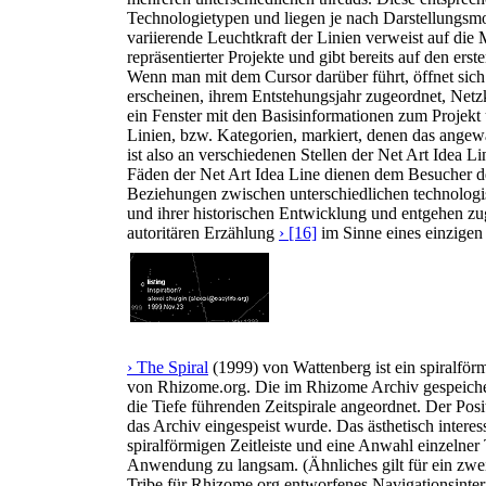
Technologietypen und liegen je nach Darstellungsmo
variierende Leuchtkraft der Linien verweist auf die
repräsentierter Projekte und gibt bereits auf den er
Wenn man mit dem Cursor darüber führt, öffnet sic
erscheinen, ihrem Entstehungsjahr zugeordnet, Netzk
ein Fenster mit den Basisinformationen zum Projek
Linien, bzw. Kategorien, markiert, denen das angewä
ist also an verschiedenen Stellen der Net Art Idea L
Fäden der Net Art Idea Line dienen dem Besucher des
Beziehungen zwischen unterschiedlichen technologis
und ihrer historischen Entwicklung und entgehen zu
autoritären Erzählung
› [16]
im Sinne eines einzigen
› The Spiral
(1999) von Wattenberg ist ein spiralför
von Rhizome.org. Die im Rhizome Archiv gespeicherte
die Tiefe führenden Zeitspirale angeordnet. Der Posi
das Archiv eingespeist wurde. Das ästhetisch interes
spiralförmigen Zeitleiste und eine Anwahl einzelner 
Anwendung zu langsam. (Ähnliches gilt für ein zw
Tribe für Rhizome.org entworfenes Navigationsinter