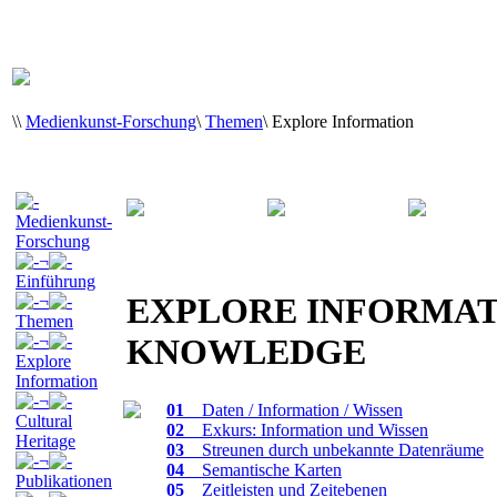
\
\
Medienkunst-Forschung
\
Themen
\
Explore Information
Medienkunst-
Forschung
¬
Einführung
EXPLORE INFORMAT
¬
Themen
¬
KNOWLEDGE
Explore
Information
¬
01
_ Daten / Information / Wissen
Cultural
02
_ Exkurs: Information und Wissen
Heritage
03
_ Streunen durch unbekannte Datenräume
¬
04
_ Semantische Karten
Publikationen
05
_ Zeitleisten und Zeitebenen