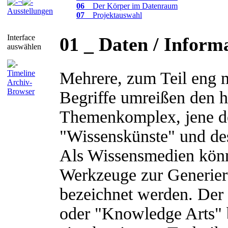
¬
06
_ Der Körper im Datenraum
Ausstellungen
07
_ Projektauswahl
Interface
01 _ Daten / Inform
auswählen
Timeline
Mehrere, zum Teil eng 
Archiv-
Browser
Begriffe umreißen den hi
Themenkomplex, jene d
"Wissenskünste" und des
Als Wissensmedien könne
Werkzeuge zur Generier
bezeichnet werden. Der 
oder "Knowledge Arts" 