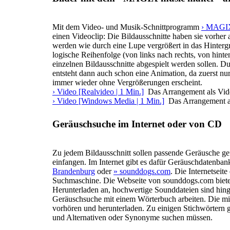
Mit dem Video- und Musik-Schnittprogramm
› MAGIX
einen Videoclip: Die Bildausschnitte haben sie vorhe
werden wie durch eine Lupe vergrößert in das Hinterg
logische Reihenfolge (von links nach rechts, von hint
einzelnen Bildausschnitte abgespielt werden sollen. Du
entsteht dann auch schon eine Animation, da zuerst nu
immer wieder ohne Vergrößerungen erscheint.
› Video [Realvideo | 1 Min.]
Das Arrangement als Vide
› Video [Windows Media | 1 Min.]
Das Arrangement al
Geräuschsuche im Internet oder von CD
Zu jedem Bildausschnitt sollen passende Geräusche g
einfangen. Im Internet gibt es dafür Geräuschdatenban
Brandenburg
oder
» sounddogs.com
. Die Internetseit
Suchmaschine. Die Webseite von sounddogs.com bietet
Herunterladen an, hochwertige Sounddateien sind hing
Geräuschsuche mit einem Wörterbuch arbeiten. Die mi
vorhören und herunterladen. Zu einigen Stichwörtern gi
und Alternativen oder Synonyme suchen müssen.