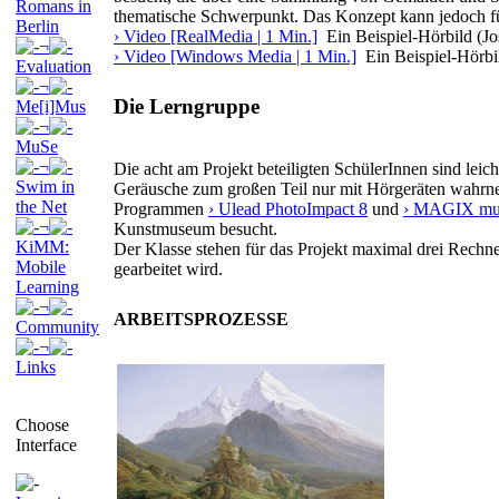
Romans in
thematische Schwerpunkt. Das Konzept kann jedoch f
Berlin
› Video [RealMedia | 1 Min.]
Ein Beispiel-Hörbild (
¬
› Video [Windows Media | 1 Min.]
Ein Beispiel-Hörb
Evaluation
¬
Die Lerngruppe
Me[i]Mus
¬
MuSe
¬
Die acht am Projekt beteiligten SchülerInnen sind lei
Swim in
Geräusche zum großen Teil nur mit Hörgeräten wahrne
the Net
Programmen
› Ulead PhotoImpact 8
und
› MAGIX mus
¬
Kunstmuseum besucht.
KiMM:
Der Klasse stehen für das Projekt maximal drei Rechne
Mobile
gearbeitet wird.
Learning
¬
ARBEITSPROZESSE
Community
¬
Links
Choose
Interface