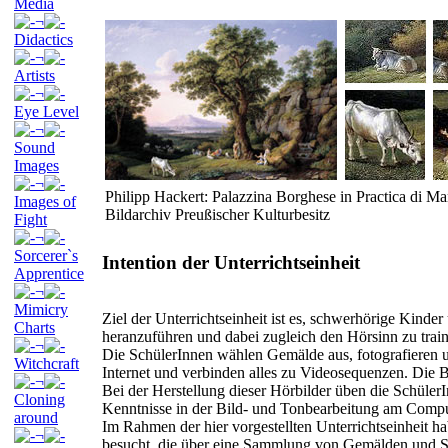
Media
¬
Didactics
¬
Artists
¬
Eye Level
¬
Sound
Images
¬
Philipp Hackert: Palazzina Borghese in Practica di Mar
Images of
Bildarchiv Preußischer Kulturbesitz
Fight
¬
Sorcerer`s
Intention der Unterrichtseinheit
Apprentice
¬
Mimicry
Ziel der Unterrichtseinheit ist es, schwerhörige Kind
Charts
heranzuführen und dabei zugleich den Hörsinn zu train
¬
Die SchülerInnen wählen Gemälde aus, fotografieren u
Witchcraft
Internet und verbinden alles zu Videosequenzen. Die B
¬
Bei der Herstellung dieser Hörbilder üben die Schüle
Cloning
Kenntnisse in der Bild- und Tonbearbeitung am Compu
around
Im Rahmen der hier vorgestellten Unterrichtseinheit ha
¬
besucht, die über eine Sammlung von Gemälden und Sku