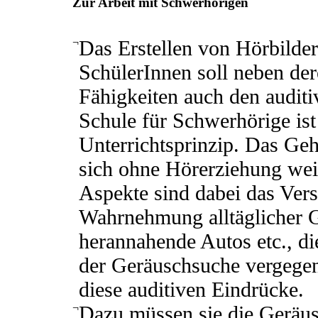
Zur Arbeit mit Schwerhörigen
¬
Das Erstellen von Hörbilde
SchülerInnen soll neben de
Fähigkeiten auch den auditi
Schule für Schwerhörige is
Unterrichtsprinzip. Das Gehö
sich ohne Hörerziehung weit
Aspekte sind dabei das Ver
Wahrnehmung alltäglicher G
herannahende Autos etc., di
der Geräuschsuche vergegen
diese auditiven Eindrücke.
¬
Dazu müssen sie die Geräu