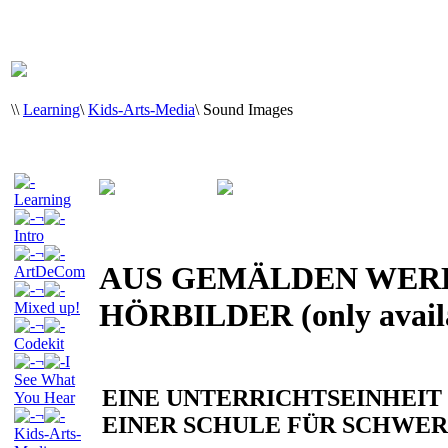
\
\
Learning
\
Kids-Arts-Media
\
Sound Images
Learning
¬
Intro
¬
AUS GEMÄLDEN WER
ArtDeCom
¬
HÖRBILDER (only avail
Mixed up!
¬
Codekit
¬
I
See What
EINE UNTERRICHTSEINHEIT
You Hear
¬
EINER SCHULE FÜR SCHWE
Kids-Arts-