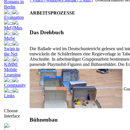
Romans in
Berlin
¬
ARBEITSPROZESSE
Evaluation
¬
Me[i]Mus
Das Drehbuch
¬
MuSe
¬
Swim in
Die Ballade wird im Deutschunterricht gelesen und int
the Net
entwickeln die SchülerInnen eine Regievorlage in Tabe
¬
Abschnitte. In arbeitsteiliger Gruppenarbeit bestimme
KiMM:
passende Playmobil-Figuren und Bühnenbilder. Die E
Mobile
Learning
¬
Community
Gu
¬
Links
Choose
Interface
Bühnenbau