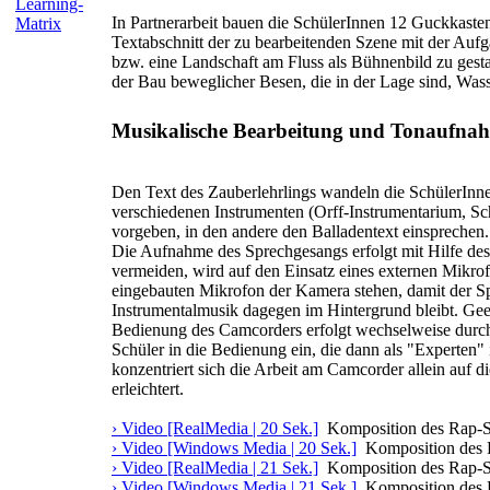
Learning-
In Partnerarbeit bauen die SchülerInnen 12 Guckkas
Matrix
Textabschnitt der zu bearbeitenden Szene mit der Auf
bzw. eine Landschaft am Fluss als Bühnenbild zu gesta
der Bau beweglicher Besen, die in der Lage sind, Wasse
Musikalische Bearbeitung und Tonaufna
Den Text des Zauberlehrlings wandeln die SchülerInn
verschiedenen Instrumenten (Orff-Instrumentarium, S
vorgeben, in den andere den Balladentext einsprechen.
Die Aufnahme des Sprechgesangs erfolgt mit Hilfe d
vermeiden, wird auf den Einsatz eines externen Mikrof
eingebauten Mikrofon der Kamera stehen, damit der Sp
Instrumentalmusik dagegen im Hintergrund bleibt. Geei
Bedienung des Camcorders erfolgt wechselweise durch 
Schüler in die Bedienung ein, die dann als "Experten"
konzentriert sich die Arbeit am Camcorder allein auf
erleichtert.
› Video [RealMedia | 20 Sek.]
Komposition des Rap-S
› Video [Windows Media | 20 Sek.]
Komposition des 
› Video [RealMedia | 21 Sek.]
Komposition des Rap-S
› Video [Windows Media | 21 Sek.]
Komposition des 