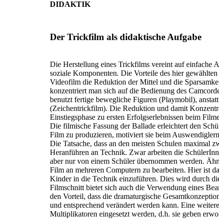
DIDAKTIK
Der Trickfilm als didaktische Aufgabe
Die Herstellung eines Trickfilms vereint auf einfache A
soziale Komponenten. Die Vorteile des hier gewählten
Videofilm die Reduktion der Mittel und die Sparsamkeit
konzentriert man sich auf die Bedienung des Camcorde
benutzt fertige bewegliche Figuren (Playmobil), anstat
(Zeichentrickfilm). Die Reduktion und damit Konzentra
Einstiegsphase zu ersten Erfolgserlebnissen beim Film
Die filmische Fassung der Ballade erleichtert den Sch
Film zu produzieren, motiviert sie beim Auswendigler
Die Tatsache, dass an den meisten Schulen maximal z
Heranführen an Technik. Zwar arbeiten die SchülerInn
aber nur von einem Schüler übernommen werden. Ähnli
Film an mehreren Computern zu bearbeiten. Hier ist da
Kinder in die Technik einzuführen. Dies wird durch die
Filmschnitt bietet sich auch die Verwendung eines Bea
den Vorteil, dass die dramaturgische Gesamtkonzeptio
und entsprechend verändert werden kann. Eine weitere 
Multiplikatoren eingesetzt werden, d.h. sie geben erwo