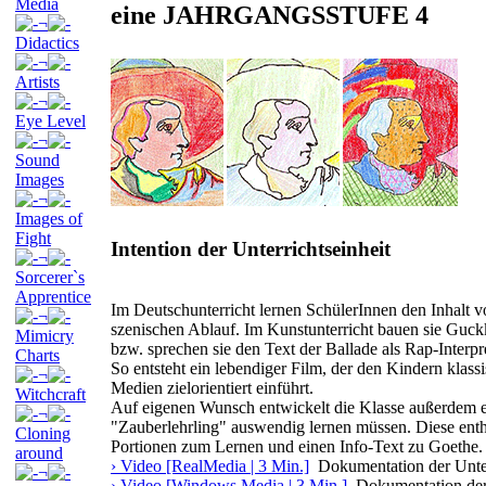
Media
eine JAHRGANGSSTUFE 4
¬
Didactics
¬
Artists
¬
Eye Level
¬
Sound
Images
¬
Images of
Fight
Intention der Unterrichtseinheit
¬
Sorcerer`s
Apprentice
Im Deutschunterricht lernen SchülerInnen den Inhalt 
¬
szenischen Ablauf. Im Kunstunterricht bauen sie Guc
Mimicry
bzw. sprechen sie den Text der Ballade als Rap-Interpre
Charts
So entsteht ein lebendiger Film, der den Kindern klas
¬
Medien zielorientiert einführt.
Witchcraft
Auf eigenen Wunsch entwickelt die Klasse außerdem ei
¬
"Zauberlehrling" auswendig lernen müssen. Diese enth
Cloning
Portionen zum Lernen und einen Info-Text zu Goethe.
around
› Video [RealMedia | 3 Min.]
Dokumentation der Unter
¬
› Video [Windows Media | 3 Min.]
Dokumentation der 