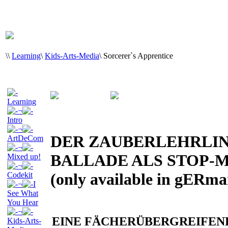
\
\
Learning
\
Kids-Arts-Media
\
Sorcerer`s Apprentice
Learning
¬
Intro
¬
DER ZAUBERLEHRLIN
ArtDeCom
¬
BALLADE ALS STOP-
Mixed up!
¬
(only available in gERma
Codekit
¬
I
See What
You Hear
¬
EINE FÄCHERÜBERGREIFEN
Kids-Arts-