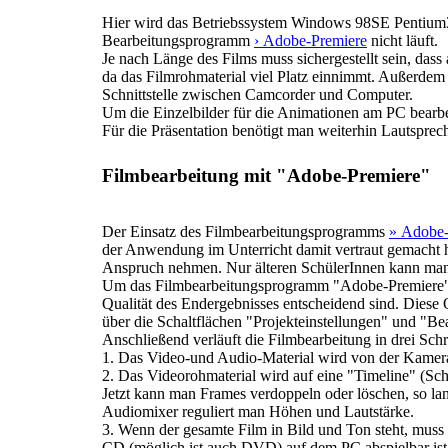
Hier wird das Betriebssystem Windows 98SE Pentium3 b
Bearbeitungsprogramm
› Adobe-Premiere
nicht läuft.
Je nach Länge des Films muss sichergestellt sein, dass 
da das Filmrohmaterial viel Platz einnimmt. Außerdem 
Schnittstelle zwischen Camcorder und Computer.
Um die Einzelbilder für die Animationen am PC bearbei
Für die Präsentation benötigt man weiterhin Lautsprec
Filmbearbeitung mit "Adobe-Premiere"
Der Einsatz des Filmbearbeitungsprogramms
» Adobe-
der Anwendung im Unterricht damit vertraut gemacht ha
Anspruch nehmen. Nur älteren SchülerInnen kann man 
Um das Filmbearbeitungsprogramm "Adobe-Premiere" au
Qualität des Endergebnisses entscheidend sind. Diese
über die Schaltflächen "Projekteinstellungen" und "Be
Anschließend verläuft die Filmbearbeitung in drei Schri
1. Das Video-und Audio-Material wird von der Kamera a
2. Das Videorohmaterial wird auf eine "Timeline" (Sch
Jetzt kann man Frames verdoppeln oder löschen, so la
Audiomixer reguliert man Höhen und Lautstärke.
3. Wenn der gesamte Film in Bild und Ton steht, muss
CD (möglich ist auch DVD) auf dem PC abspielbar ist