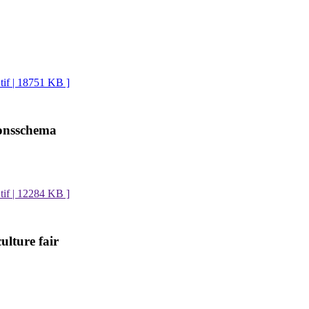
 tif | 18751 KB ]
ionsschema
 tif | 12284 KB ]
ulture fair