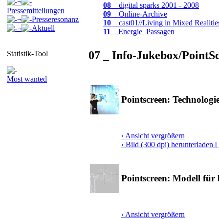
¬
08
_ digital sparks 2001 - 2008
Pressemitteilungen
09
_ Online-Archive
¬
Presseresonanz
10
_ cast01//Living in Mixed Realitie
¬
Aktuell
11
_ Energie_Passagen
07 _ Info-Jukebox/PointS
Statistik-Tool
Most wanted
Pointscreen: Technologie
› Ansicht vergrößern
› Bild (300 dpi) herunterladen [ 
Pointscreen: Modell für
› Ansicht vergrößern