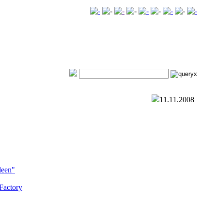
11.11.2008
deen"
Factory