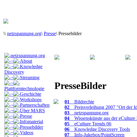
\
\
netzspannung.org
\
Presse
\
Pressebilder
netzspannung.org
¬
About
¬
Knowledge
Discovery
¬
Streaming
PresseBilder
¬
Plattformtechnologie
¬
Geschichte
¬
Workshops
01
_ Bildrechte
¬
Partnerschaften
02
_ Preisverleihung 2007 "Ort der I
¬
Über MARS
03
_ netzspannung.org
¬
Presse
04
_ Wissenskünste aus der eCulture 
¬
Infomaterial
05
_ eCulture Trends 06
¬
Pressebilder
06
_ Knowledge Discovery Tools
¬
Videos
07
_ Info-Jukebox/PointScreen