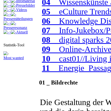
04
_ Wissenskünste a
¬
Infomaterial
¬
Pressebilder
05
_ eCulture Trend
¬
Videos
¬
06
_ Knowledge Dis
Pressemitteilungen
¬
Presseresonanz
07
_ Info-Jukebox/P
¬
Aktuell
08
_ digital sparks 
Statistik-Tool
09
_ Online-Archiv
10
_ cast01//Living 
Most wanted
11
_ Energie_Passa
01 _ Bildrechte
Die Gestaltung der 