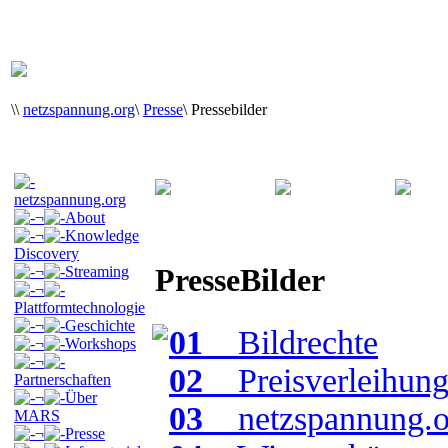
\
\
netzspannung.org
\
Presse
\
Pressebilder
netzspannung.org
¬
About
¬
Knowledge
Discovery
PresseBilder
¬
Streaming
¬
Plattformtechnologie
¬
Geschichte
01
_ Bildrechte
¬
Workshops
¬
02
_ Preisverleihung
Partnerschaften
¬
Über
03
_ netzspannung.o
MARS
¬
Presse