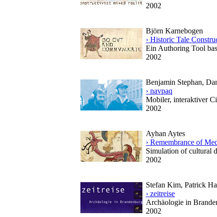
2002
Björn Karnebogen
› Historic Tale Constru
Ein Authoring Tool ba
2002
Benjamin Stephan, Dani
› navpaq
Mobiler, interaktiver C
2002
Ayhan Aytes
› Remembrance of Med
Simulation of cultural 
2002
Stefan Kim, Patrick Ha
› zeitreise
Archäologie in Brande
2002