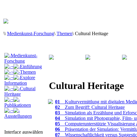
\
\
Medienkunst-Forschung
\
Themen
\
Cultural Heritage
Medienkunst-
Forschung
¬
Einführung
¬
Themen
¬
Explore
Cultural Heritage
Information
¬
Cultural
Heritage
¬
01
_ Kulturvermittlung mit digitalen Medi
Publikationen
02
_ Zum Begriff: Cultural Heritage
¬
03
_ Simulation als Erzählung und Erfors
Ausstellungen
04
_ Simulation mit Photographie, Film- 
05
_ Computerunterstützte Visualisierung 
06
_ Präsentation der Simulation: Vermitt
Interface auswählen
07
_ Wissenschaftlichkeit versus Suggestio