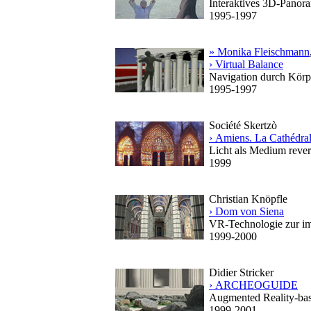
Interaktives 3D-Panora
1995-1997
» Monika Fleischmann
› Virtual Balance
Navigation durch Körp
1995-1997
Société Skertzò
› Amiens. La Cathédral
Licht als Medium rever
1999
Christian Knöpfle
› Dom von Siena
VR-Technologie zur im
1999-2000
Didier Stricker
› ARCHEOGUIDE
Augmented Reality-basi
1999-2001