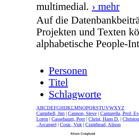
multimedial.
› mehr
Auf die Datenbankbeiträ
Projekten und Texten kö
alphabetische People-Int
Personen
Titel
Schlagworte
A
B
C
D
E
F
G
H
I
J
K
L
M
N
O
P
Q
R
S
T
U
V
W
X
Y
Z
C
ampbell, Jim
|
C
annon, Steve
|
C
antarella, Prof. E
Loren
|
C
assebaum, Peer
|
C
hrist, Hans D.
|
C
hristou
, Arcangel
|
C
osic, Vuk
|
C
raighead, Alison