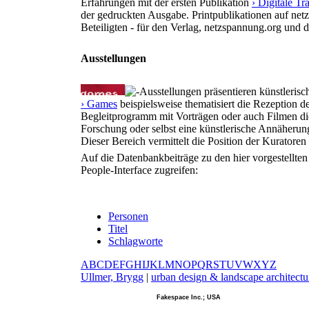
Erfahrungen mit der ersten Publikation
› Digitale T
der gedruckten Ausgabe. Printpublikationen auf net
Beteiligten - für den Verlag, netzspannung.org und 
Ausstellungen
Ausstellungen präsentieren künstlerisc
› Games
beispielsweise thematisiert die Rezeption d
Begleitprogramm mit Vorträgen oder auch Filmen die
Forschung oder selbst eine künstlerische Annäherun
Dieser Bereich vermittelt die Position der Kurator
Auf die Datenbankbeiträge zu den hier vorgestellte
People-Interface zugreifen:
Personen
Titel
Schlagworte
A
B
C
D
E
F
G
H
I
J
K
L
M
N
O
P
Q
R
S
T
U
V
W
X
Y
Z
U
llmer, Brygg
|
u
rban design & landscape architectu