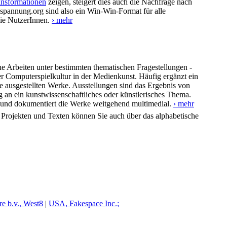
ransformationen
zeigen, steigert dies auch die Nachfrage nach
zspannung.org sind also ein Win-Win-Format für alle
die NutzerInnen.
› mehr
he Arbeiten unter bestimmten thematischen Fragestellungen -
er Computerspielkultur in der Medienkunst. Häufig ergänzt ein
 ausgestellten Werke. Ausstellungen sind das Ergebnis von
g an ein kunstwissenschaftliches oder künstlerisches Thema.
en und dokumentiert die Werke weitgehend multimedial.
› mehr
n Projekten und Texten können Sie auch über das alphabetische
re b.v., West8
|
U
SA, Fakespace Inc.;