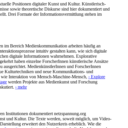
tuelle Positionen digitaler Kunst und Kultur. Künstlerisch-
nisse sowie theoretische Diskurse sind hier dokumentiert und
lt. Drei Formate der Informationsvermittlung stehen im
en im Bereich Medienkommunikation arbeiten häufig an
eraktionsprozesse intuitiv gestalten kann, wie sich digitale
hen digitale Informationen wahrnehmen. Explorative
ekehrt haben einzelne ForscherInnen künstlerische Ansätze
neu ausgerichtet. MedienkünstlerInnen und ForscherInnen
eue Kulturtechniken und neue Kommunikations- und
 wie Interaktion von Mensch-Maschine-Mensch,
› Explore
tage
werden Projekte aus Medienkunst und Forschung
skutiert.
› mehr
en Institutionen dokumentiert netzspannung.org
Kunst und Kultur. Die Texte werden, soweit möglich, um Video-
rstellung erweitert den Nutzerkreis erheblich. Wie die