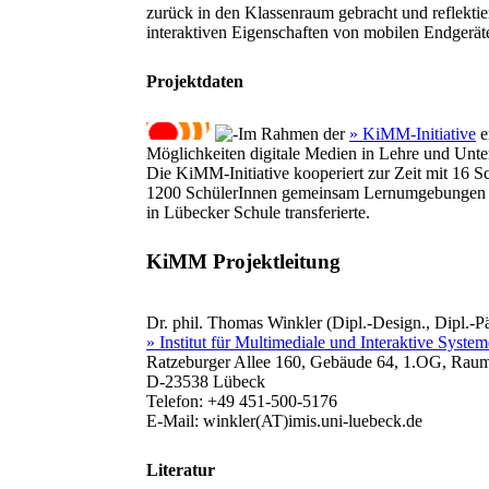
zurück in den Klassenraum gebracht und reflekti
interaktiven Eigenschaften von mobilen Endgeräten
Projektdaten
Im Rahmen der
» KiMM-Initiative
e
Möglichkeiten digitale Medien in Lehre und Unte
Die KiMM-Initiative kooperiert zur Zeit mit 16 Sc
1200 SchülerInnen gemeinsam Lernumgebungen un
in Lübecker Schule transferierte.
KiMM Projektleitung
Dr. phil. Thomas Winkler (Dipl.-Design., Dipl.-P
» Institut für Multimediale und Interaktive Syste
Ratzeburger Allee 160, Gebäude 64, 1.OG, Rau
D-23538 Lübeck
Telefon: +49 451-500-5176
E-Mail: winkler(AT)imis.uni-luebeck.de
Literatur