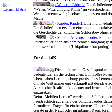
› Wetter in Lübeck:
Die Schülerinne
Lernen-Matrix
"Wetter, Witterung und Klima" an verschiedenen 
Wetterelemente wahr, beobachten, messen und do
Mathe.
› Kinder, Kinder!:
Eine multimediale
Die SchülerInnen erstellen eine mobile interaktiv
die Geschichte der kindlichen Schlossbewohner e
› Mobiler Adventskalender:
Ein mobi
PatenschülerInnen aus dem zehnten Jahrgang gesta
durchsetzten Lernraum (Ubiquitous Computing) für
Zur didaktiK
Die didaktischen Gesichtspunkte de
bedeutender als die technischen. Ein großes Potent
lebensnahen Lernumgebung praxisnahes Lernen un
digitale Welt immer eng verknüpft mit der physis
(vermischte Realitäten) bedeutet und lernen dabe
einzusetzen.
Beim „Mobilen Lernen” werden die Schülerinnen un
hauptsächlich außerhalb des Schulgebäudes stattfi
formulieren Fragen für ein bestimmtes Unterrichts
Geräte in der Natur oder im urbanen Raum lösen. 