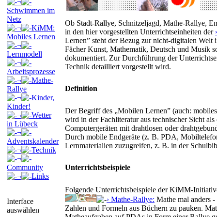
¬
Schwimmen im
Netz
Ob Stadt-Rallye, Schnitzeljagd, Mathe-Rallye, E
¬
KiMM:
in den hier vorgestellten Unterrichtseinheiten der
Mobiles Lernen
Lernen” steht der Bezug zur nicht-digitalen Welt 
¬
Fächer Kunst, Mathematik, Deutsch und Musik so
Lernmodell
dokumentiert. Zur Durchführung der Unterrichtse
¬
Technik detailliert vorgestellt wird.
Arbeitsprozesse
¬
Mathe-
Definition
Rallye
¬
Kinder,
Kinder!
Der Begriff des „Mobilen Lernen” (auch: mobiles
¬
Wetter
wird in der Fachliteratur aus technischer Sicht a
in Lübeck
Computergeräten mit drahtlosen oder drahtgebu
¬
Durch mobile Endgeräte (z. B. PDA, Mobiltelefon
Adventskalender
Lernmaterialien zuzugreifen, z. B. in der Schulbi
¬
Technik
¬
Community
Unterrichtsbeispiele
¬
Links
Folgende Unterrichtsbeispiele der KiMM-Initiativ
› Mathe-Rallye:
Mathe mal anders - f
Interface
Zahlen und Formeln aus Büchern zu pauken. Math
auswählen
Matheaufgaben auf PDAs in Form einer Rallye ge