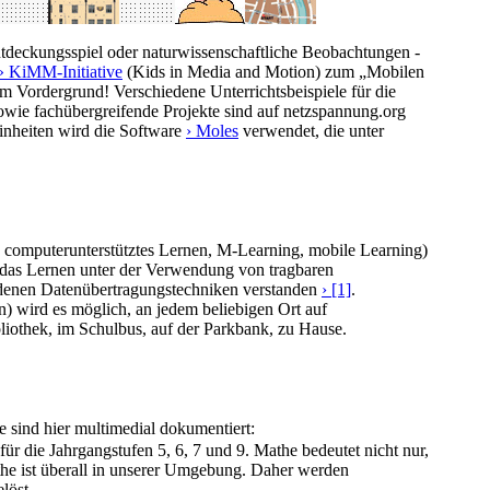
ntdeckungsspiel oder naturwissenschaftliche Beobachtungen -
» KiMM-Initiative
(Kids in Media and Motion) zum „Mobilen
im Vordergrund! Verschiedene Unterrichtsbeispiele für die
wie fachübergreifende Projekte sind auf netzspannung.org
inheiten wird die Software
› Moles
verwendet, die unter
 computerunterstütztes Lernen, M-Learning, mobile Learning)
ls das Lernen unter der Verwendung von tragbaren
ndenen Datenübertragungstechniken verstanden
› [1]
.
) wird es möglich, an jedem beliebigen Ort auf
bliothek, im Schulbus, auf der Parkbank, zu Hause.
e sind hier multimedial dokumentiert:
ür die Jahrgangstufen 5, 6, 7 und 9. Mathe bedeutet nicht nur,
e ist überall in unserer Umgebung. Daher werden
löst.