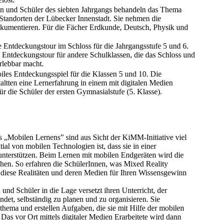
n und Schüler des siebten Jahrgangs behandeln das Thema
Standorten der Lübecker Innenstadt. Sie nehmen die
kumentieren. Für die Fächer Erdkunde, Deutsch, Physik und
 Entdeckungstour im Schloss für die Jahrgangsstufe 5 und 6.
e Entdeckungstour für andere Schulklassen, die das Schloss und
rlebbar macht.
les Entdeckungsspiel für die Klassen 5 und 10. Die
ltten eine Lernerfahrung in einem mit digitalen Medien
 die Schüler der ersten Gymnasialstufe (5. Klasse).
s „Mobilen Lernens” sind aus Sicht der KiMM-Initiative viel
ial von mobilen Technologien ist, dass sie in einer
terstützen. Beim Lernen mit mobilen Endgeräten wird die
chen. So erfahren die SchülerInnen, was Mixed Reality
i diese Realitäten und deren Medien für Ihren Wissensgewinn
d Schüler in die Lage versetzt ihren Unterricht, der
ndet, selbständig zu planen und zu organisieren. Sie
thema und erstellen Aufgaben, die sie mit Hilfe der mobilen
Das vor Ort mittels digitaler Medien Erarbeitete wird dann