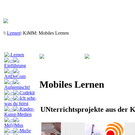
\
\
Lernen
\
KiMM: Mobiles Lernen
Lernen
¬
Einführung
¬
ArtDeCom
Mobiles Lernen
¬
Aufgemischt!
¬
Codekit
¬
Ich sehe,
was du hörst
UNterrichtsprojekte aus der 
¬
Kinder-
Kunst-Medien
¬
Me[i]Mus
¬
MuSe