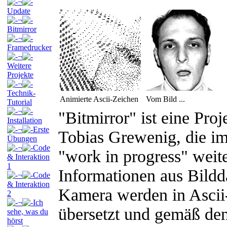
¬
Update
¬
Bitmirror
¬
Framedrucker
¬
Weitere
Projekte
¬
Technik-
Animierte Ascii-Zeichen
Vom Bild ...
Tutorial
¬
"Bitmirror" ist eine Pro
Installation
¬
Erste
Tobias Grewenig, die im 
Übungen
¬
Code
"work in progress" weite
& Interaktion
1
Informationen aus Bildd
¬
Code
& Interaktion
Kamera werden in Ascii
2
¬
Ich
übersetzt und gemäß den
sehe, was du
hörst