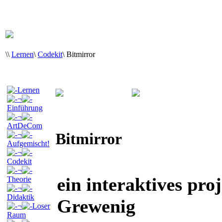
\
\
Lernen
\
Codekit
\
Bitmirror
Lernen
¬
Einführung
¬
ArtDeCom
Bitmirror
¬
Aufgemischt!
¬
Codekit
¬
ein interaktives pro
Theorie
¬
Didaktik
Grewenig
¬
Loser
Raum