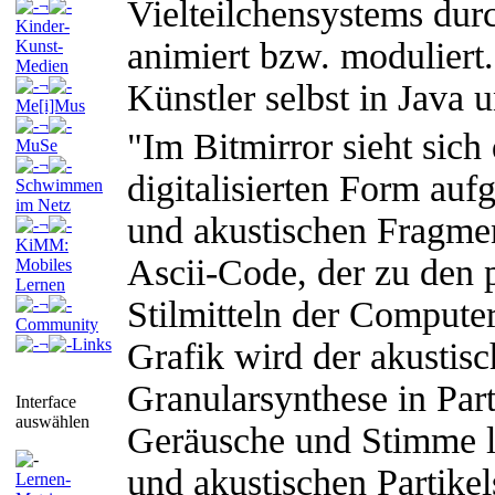
Vielteilchensystems dur
¬
Kinder-
animiert bzw. moduliert
Kunst-
Medien
¬
Künstler selbst in Java
Me[i]Mus
¬
"Im Bitmirror sieht sich 
MuSe
¬
digitalisierten Form aufg
Schwimmen
im Netz
und akustischen Fragmen
¬
KiMM:
Ascii-Code, der zu den p
Mobiles
Lernen
Stilmitteln der Computer
¬
Community
¬
Links
Grafik wird der akustisc
Granularsynthese in Par
Interface
auswählen
Geräusche und Stimme l
und akustischen Partikel
Lernen-