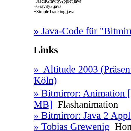
¬
AsciiGravityApplet.java
¬
Gravity2.java
¬
SimpleTracking.java
» Java-Code für "Bitmir
Links
» Altitude 2003 (Präse
Köln)
» Bitmirror: Animation [
MB]
Flashanimation
» Bitmirror: Java 2 Appl
» Tobias Grewenig
Hom