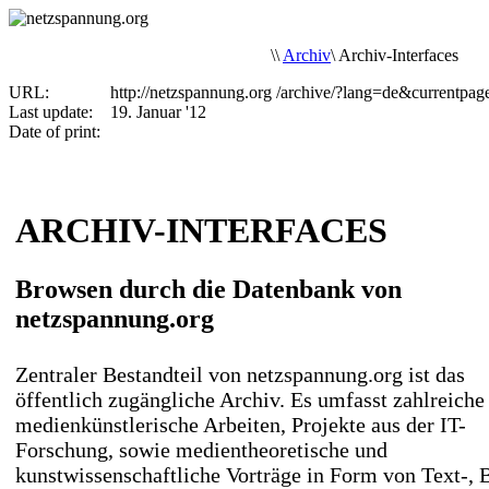
\
\
Archiv
\
Archiv-Interfaces
URL:
http://netzspannung.org
/archive/?lang=de&currentpag
Last update:
19. Januar '12
Date of print:
ARCHIV-INTERFACES
Browsen durch die Datenbank von
netzspannung.org
Zentraler Bestandteil von netzspannung.org ist das
öffentlich zugängliche Archiv. Es umfasst zahlreiche
medienkünstlerische Arbeiten, Projekte aus der IT-
Forschung, sowie medientheoretische und
kunstwissenschaftliche Vorträge in Form von Text-, B