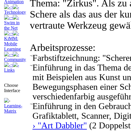
Thema: "Zirkus". Als zu 
Animation
¬
Schere als das aus der ku
Technology
¬
vertraute Werkzeug gewäh
Swim in
the Net
¬
KiMM:
Mobile
Arbeitsprozesse:
Learning
¬
¬
Farbstiftzeichnung: "Schere
Community
¬
¬
Einführung in das Thema d
Links
mit Beispielen aus Kunst un
Bewegungsphasen einer Sch
Choose
Interface
verschiedenfarbig ausgeführ
¬
Einführung in den Gebrauch
Learning-
Matrix
Grafiktablett, Scanner, Dig
› "Art Dabbler"
(2 Doppelst