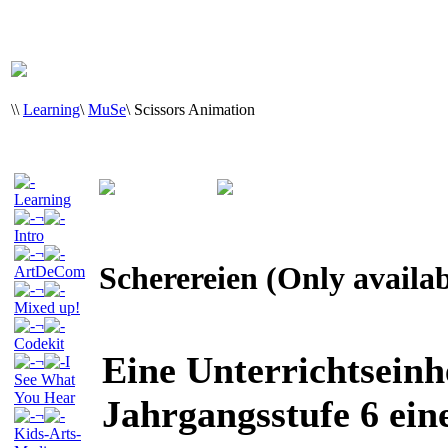
\
\
Learning
\
MuSe
\
Scissors Animation
Learning
¬
Intro
¬
Scherereien (Only availa
ArtDeCom
¬
Mixed up!
¬
Codekit
Eine Unterrichtseinhe
¬
I
See What
You Hear
Jahrgangsstufe 6 ei
¬
Kids-Arts-