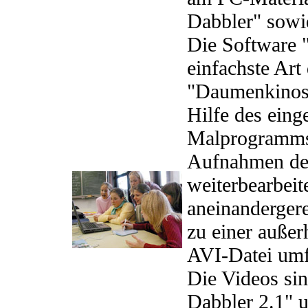
Dabbler" sowi
Die Software 
einfachste Art
"Daumenkinos"
Hilfe des eing
Malprogramms.
Aufnahmen der
weiterbearbei
aneinanderger
zu einer auße
AVI-Datei umf
Die Videos sin
Dabbler 2.1" 