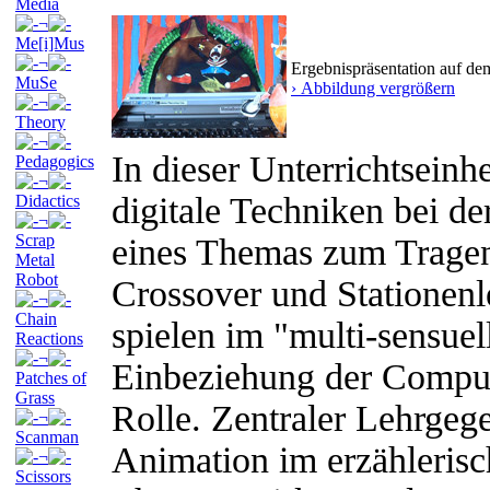
Media
¬
Me[i]Mus
¬
Ergebnispräsentation auf d
MuSe
› Abbildung vergrößern
¬
Theory
¬
In dieser Unterrichtsein
Pedagogics
¬
digitale Techniken bei de
Didactics
¬
Scrap
eines Themas zum Trage
Metal
Robot
Crossover und Stationen
¬
Chain
spielen im "multi-sensuel
Reactions
¬
Einbeziehung der Comput
Patches of
Grass
Rolle. Zentraler Lehrgege
¬
Scanman
Animation im erzähleris
¬
Scissors