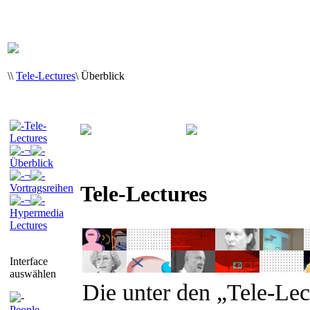
\
\
Tele-Lectures
\
Überblick
Tele-
Lectures
¬
Überblick
¬
Tele-Lectures
Vortragsreihen
¬
Hypermedia
Lectures
Interface
auswählen
Die unter den „Tele-Le
People