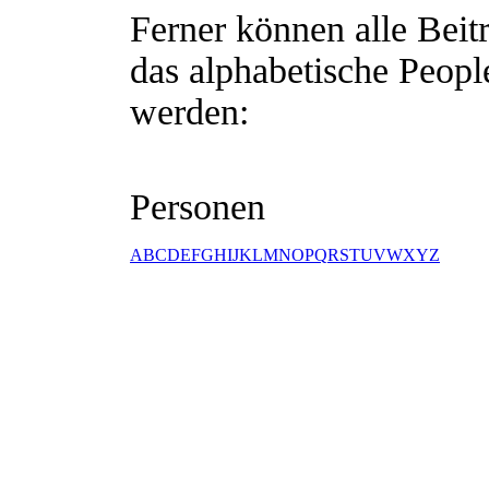
Ferner können alle Beit
das alphabetische People
werden:
Personen
A
B
C
D
E
F
G
H
I
J
K
L
M
N
O
P
Q
R
S
T
U
V
W
X
Y
Z