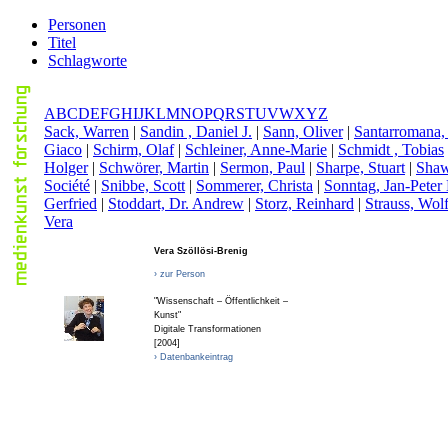
Personen
Titel
Schlagworte
A
B
C
D
E
F
G
H
I
J
K
L
M
N
O
P
Q
R
S
T
U
V
W
X
Y
Z
S
ack, Warren
|
S
andin , Daniel J.
|
S
ann, Oliver
|
S
antarromana,
Giaco
|
S
chirm, Olaf
|
S
chleiner, Anne-Marie
|
S
chmidt , Tobias
Holger
|
S
chwörer, Martin
|
S
ermon, Paul
|
S
harpe, Stuart
|
S
haw
Société
|
S
nibbe, Scott
|
S
ommerer, Christa
|
S
onntag, Jan-Peter 
Gerfried
|
S
toddart, Dr. Andrew
|
S
torz, Reinhard
|
S
trauss, Wol
Vera