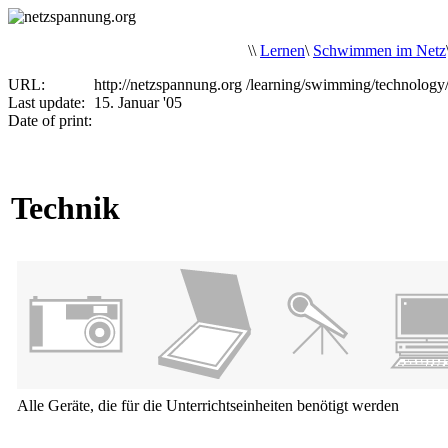
\
\
Lernen
\
Schwimmen im Netz
URL:
http://netzspannung.org
/learning/swimming/technolog
Last update:
15. Januar '05
Date of print:
Technik
Alle Geräte, die für die Unterrichtseinheiten benötigt werden