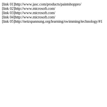
[link 01]
http://www.jasc.com/products/paintshoppro/
[link 02]
http://www.microsoft.com/
[link 03]
http://www.microsoft.com/
[link 04]
http://www.microsoft.com/
[link 05]
http://netzspannung.org
/learning/swimming/technology/#1