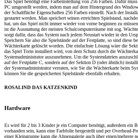
Das Spiel benötigt eine Farbeinstellung von 256 Farben. Dafür muss 
PC umgestellt werden, indem man auf dem Hintergrund des Windows
der Schaltfläche Eigenschaften 256 Farben einstellt. Nach der Install
gestartet werden. Man speichert seinen erreichten Spielstand, nachd
hat, um das Spiel nicht immer wieder von vorne beginnen zu müssen
ist die Ausstattung der meisten Schulcomputerräume mit sog. Wächte
sorgt dafür, dass das System nach jedem Neustart wieder in den Ursp
Speichern Sie also die Spielstände auf der Festplatte, so sind diese b
Wächterkarte gelöscht worden. Die einfachste Lösung wäre die Sektio
das Spiel Torin installiert wird, von dem Schutz durch die Wächterk
Systemadministrator auszunehmen. Um die Systemdateien auszuschli
auf der Festplatte C, sondern auf der Sektion D (oder ähnlich) install
der Systemadministrator verraten, wie Sie die Wächterkarte beim Sys
können Sie die gespeicherten Spielstände ebenfalls erhalten.
ROSALIND DAS KATZENKIND
Hardware
Es wird für 2 bis 3 Kinder je ein Computer benötigt, außerdem ein Bea
vorhanden sein, kann eine Farbfolie hergestellt und per Overhead-Pr
einer Kleingruppe kann die Ahnengalerie auch über einen/mehrere 