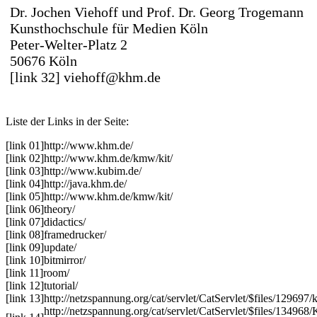
Dr. Jochen Viehoff und Prof. Dr. Georg Trogemann
Kunsthochschule für Medien Köln
Peter-Welter-Platz 2
50676 Köln
[link 32] viehoff@khm.de
Liste der Links in der Seite:
[link 01]
http://www.khm.de/
[link 02]
http://www.khm.de/kmw/kit/
[link 03]
http://www.kubim.de/
[link 04]
http://java.khm.de/
[link 05]
http://www.khm.de/kmw/kit/
[link 06]
theory/
[link 07]
didactics/
[link 08]
framedrucker/
[link 09]
update/
[link 10]
bitmirror/
[link 11]
room/
[link 12]
tutorial/
[link 13]
http://netzspannung.org/cat/servlet/CatServlet/$files/129697/k
http://netzspannung.org/cat/servlet/CatServlet/$files/134