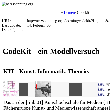
\
\
Lernen
\
Codekit
URL:
http://netzspannung.org
/learning/codekit/?lang=de&
Last update:
14. Februar '05
Date of print:
CodeKit - ein Modellversuch
KIT - Kunst. Informatik. Theorie.
Das an der
[link 01] Kunsthochschule für Medien 
Fächergruppe Kunst- und Medienwissenschaft angesi