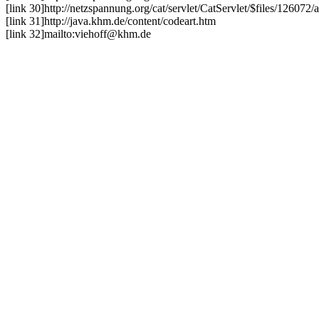
[link 30]
http://netzspannung.org/cat/servlet/CatServlet/$files/126072/a
[link 31]
http://java.khm.de/content/codeart.htm
[link 32]
mailto:viehoff@khm.de