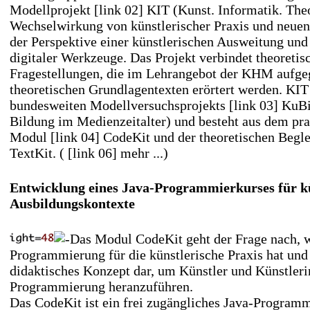
Modellprojekt
[link 02] KIT
(Kunst. Informatik. Theo
Wechselwirkung von künstlerischer Praxis und neuen
der Perspektive einer künstlerischen Ausweitung un
digitaler Werkzeuge. Das Projekt verbindet theoretis
Fragestellungen, die im Lehrangebot der KHM aufgeg
theoretischen Grundlagentexten erörtert werden. KIT 
bundesweiten Modellversuchsprojekts
[link 03] Ku
Bildung im Medienzeitalter) und besteht aus dem pra
Modul
[link 04] CodeKit
und der theoretischen Begl
TextKit
. (
[link 06] mehr ...
)
Entwicklung eines Java-Programmierkurses für kü
Ausbildungskontexte
Das Modul CodeKit geht der Frage nach, 
Programmierung für die künstlerische Praxis hat und s
didaktisches Konzept dar, um Künstler und Künstleri
Programmierung heranzuführen.
Das CodeKit ist ein frei zugängliches Java-Programm