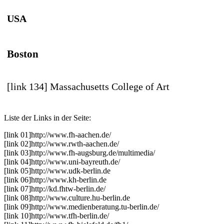
USA
Boston
[link 134] Massachusetts College of Art
Liste der Links in der Seite:
[link 01]
http://www.fh-aachen.de/
[link 02]
http://www.rwth-aachen.de/
[link 03]
http://www.fh-augsburg.de/multimedia/
[link 04]
http://www.uni-bayreuth.de/
[link 05]
http://www.udk-berlin.de
[link 06]
http://www.kh-berlin.de
[link 07]
http://kd.fhtw-berlin.de/
[link 08]
http://www.culture.hu-berlin.de
[link 09]
http://www.medienberatung.tu-berlin.de/
[link 10]
http://www.tfh-berlin.de/