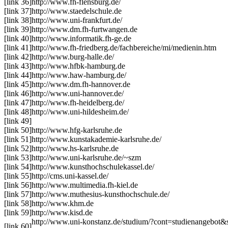
[link 36]
http://www.fh-flensburg.de/
[link 37]
http://www.staedelschule.de
[link 38]
http://www.uni-frankfurt.de/
[link 39]
http://www.dm.fh-furtwangen.de
[link 40]
http://www.informatik.fh-ge.de
[link 41]
http://www.fh-friedberg.de/fachbereiche/mi/medienin.htm
[link 42]
http://www.burg-halle.de/
[link 43]
http://www.hfbk-hamburg.de
[link 44]
http://www.haw-hamburg.de/
[link 45]
http://www.dm.fh-hannover.de
[link 46]
http://www.uni-hannover.de/
[link 47]
http://www.fh-heidelberg.de/
[link 48]
http://www.uni-hildesheim.de/
[link 49]
[link 50]
http://www.hfg-karlsruhe.de
[link 51]
http://www.kunstakademie-karlsruhe.de/
[link 52]
http://www.hs-karlsruhe.de
[link 53]
http://www.uni-karlsruhe.de/~szm
[link 54]
http://www.kunsthochschulekassel.de/
[link 55]
http://cms.uni-kassel.de/
[link 56]
http://www.multimedia.fh-kiel.de
[link 57]
http://www.muthesius-kunsthochschule.de/
[link 58]
http://www.khm.de
[link 59]
http://www.kisd.de
http://www.uni-konstanz.de/studium/?cont=studienangebot&
[link 60]