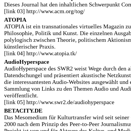
Dieses Journal hat den inhaltlichen Schwerpunkt Com
[link 03] http://www.acm.org/tog/
ATOPIA
ATOPIA ist ein transnationales virtuelles Magazin zu 
Philosophie, Politik und Kunst. Die einzelnen Ausga
polylogisch zwischen Theorie, politischem Aktionis
künstlerischer Praxis.
[link 04] http://www.atopia.tk/
AudioHyperspace
AudioHyperspace des SWR2 weist Wege durch den a
Datendschungel und präsentiert akustische Netzkuns
die interessantesten Audio-Websites ausgewählt und
Sammlung von Links zu den Themen Audio und Audi
veröffentlicht.
[link 05] http://www.swr2.de/audiohyperspace
BETACITY.DE
Das Mesomedium für Kulturtransfer wird seit seine
2000 nach dem Prinzip des Peer-to-Peer Journalismus
Projekt ist von und für Akteure des Kultur- und Medi