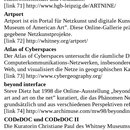
[link 71] http://www.hgb-leipzig.de/ARTNINE/
Artport
Artport ist ein Portal für Netzkunst und digitale Kun
Museum of American Art”. Diese Online-Gallerie präs
gegebene Netzkunstprojekte.
[link 72] http://whitney.org/artport/
Atlas of Cyberspaces
Der Atlas of Cyberspaces untersucht die räumliche 
Computerkommunikations-Netzwerken, insbesonder
Web, und visualisiert die Netze in geographischen Ka
[link 73] http://www.cybergeography.org/
beyond interface
Steve Dietz hat 1998 die Online-Ausstellung „beyond
art and art on the net” kuratiert, die das Phänomen N
grundsätzlich und aus verschiedenen Perspektiven ref
[link 74] http://www.archimuse.com/mw98/beyondint
CODeDOC und CODeDOC II
Die Kuratorin Christiane Paul des Whitney Museums,