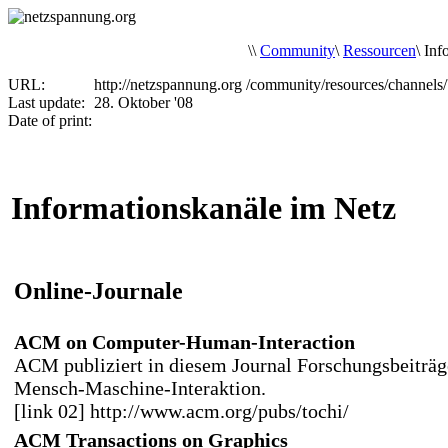
\
\
Community
\
Ressourcen
\
Inf
URL:
http://netzspannung.org
/community/resources/channels
Last update:
28. Oktober '08
Date of print:
Informationskanäle im Netz
Online-Journale
ACM on Computer-Human-Interaction
ACM publiziert in diesem Journal Forschungsbeiträg
Mensch-Maschine-Interaktion.
[link 02] http://www.acm.org/pubs/tochi/
ACM Transactions on Graphics