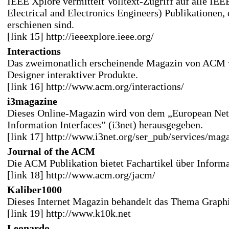
IEEE Xplore vermittelt Volltext-Zugriff auf alle IEEE
Electrical and Electronics Engineers) Publikationen, 
erschienen sind.
[link 15] http://ieeexplore.ieee.org/
Interactions
Das zweimonatlich erscheinende Magazin von ACM 
Designer interaktiver Produkte.
[link 16] http://www.acm.org/interactions/
i3magazine
Dieses Online-Magazin wird von dem „European Netw
Information Interfaces” (i3net) herausgegeben.
[link 17] http://www.i3net.org/ser_pub/services/maga
Journal of the ACM
Die ACM Publikation bietet Fachartikel über Informa
[link 18] http://www.acm.org/jacm/
Kaliber1000
Dieses Internet Magazin behandelt das Thema Graph
[link 19] http://www.k10k.net
Leonardo