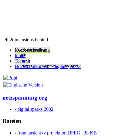
left 2dimensions behind
Kurzbeschreibung
Inhalt
Technik
Hochschulkontext >digital sparks<
netzspannung.org
› digital sparks 2002
Dateien
› front ansicht tv projektion [JPEG | 38 KB ]