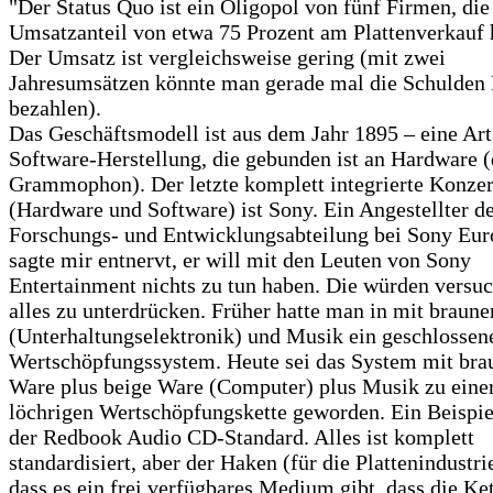
"Der Status Quo ist ein Oligopol von fünf Firmen, die
Umsatzanteil von etwa 75 Prozent am Plattenverkauf 
Der Umsatz ist vergleichsweise gering (mit zwei
Jahresumsätzen könnte man gerade mal die Schulden 
bezahlen).
Das Geschäftsmodell ist aus dem Jahr 1895 – eine Art
Software-Herstellung, die gebunden ist an Hardware (
Grammophon). Der letzte komplett integrierte Konze
(Hardware und Software) ist Sony. Ein Angestellter d
Forschungs- und Entwicklungsabteilung bei Sony Eur
sagte mir entnervt, er will mit den Leuten von Sony
Entertainment nichts zu tun haben. Die würden versu
alles zu unterdrücken. Früher hatte man in mit braun
(Unterhaltungselektronik) und Musik ein geschlossen
Wertschöpfungssystem. Heute sei das System mit bra
Ware plus beige Ware (Computer) plus Musik zu eine
löchrigen Wertschöpfungskette geworden. Ein Beispiel
der Redbook Audio CD-Standard. Alles ist komplett
standardisiert, aber der Haken (für die Plattenindustrie
dass es ein frei verfügbares Medium gibt, dass die Ke