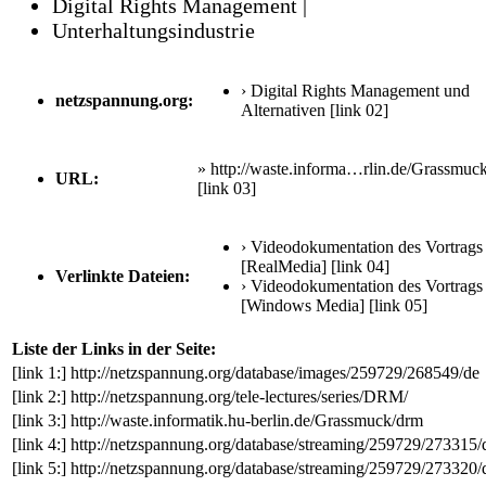
Digital Rights Management |
Unterhaltungsindustrie
› Digital Rights Management und
netzspannung.org:
Alternativen
[link 02]
» http://waste.informa…rlin.de/Grassmuc
URL:
[link 03]
› Videodokumentation des Vortrags
[RealMedia]
[link 04]
Verlinkte Dateien:
› Videodokumentation des Vortrags
[Windows Media]
[link 05]
Liste der Links in der Seite:
[link 1:]
http://netzspannung.org/database/images/259729/268549/de
[link 2:]
http://netzspannung.org/tele-lectures/series/DRM/
[link 3:]
http://waste.informatik.hu-berlin.de/Grassmuck/drm
[link 4:]
http://netzspannung.org/database/streaming/259729/273315/
[link 5:]
http://netzspannung.org/database/streaming/259729/273320/