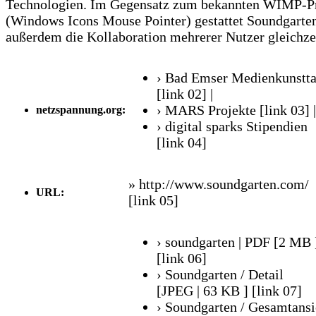
Technologien. Im Gegensatz zum bekannten WIMP-P
(Windows Icons Mouse Pointer) gestattet Soundgarte
außerdem die Kollaboration mehrerer Nutzer gleichzei
› Bad Emser Medienkunstt
[link 02]
|
› MARS Projekte
[link 03]
|
netzspannung.org:
› digital sparks Stipendien
[link 04]
» http://www.soundgarten.com/
URL:
[link 05]
› soundgarten | PDF [2 MB 
[link 06]
› Soundgarten / Detail
[JPEG | 63 KB ]
[link 07]
› Soundgarten / Gesamtansi