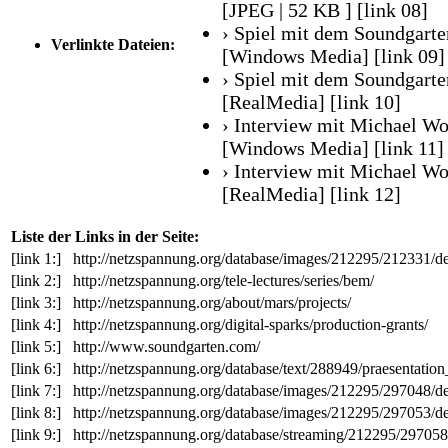
[JPEG | 52 KB ]
[link 08]
› Spiel mit dem Soundgarte
Verlinkte Dateien:
[Windows Media]
[link 09]
› Spiel mit dem Soundgarte
[RealMedia]
[link 10]
› Interview mit Michael Wo
[Windows Media]
[link 11]
› Interview mit Michael Wo
[RealMedia]
[link 12]
Liste der Links in der Seite:
[link 1:]
http://netzspannung.org/database/images/212295/212331/d
[link 2:]
http://netzspannung.org/tele-lectures/series/bem/
[link 3:]
http://netzspannung.org/about/mars/projects/
[link 4:]
http://netzspannung.org/digital-sparks/production-grants/
[link 5:]
http://www.soundgarten.com/
[link 6:]
http://netzspannung.org/database/text/288949/praesentatio
[link 7:]
http://netzspannung.org/database/images/212295/297048/d
[link 8:]
http://netzspannung.org/database/images/212295/297053/d
[link 9:]
http://netzspannung.org/database/streaming/212295/297058